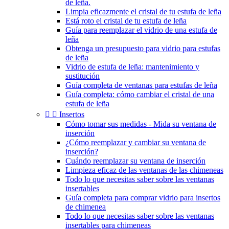
de leña.
Limpia eficazmente el cristal de tu estufa de leña
Está roto el cristal de tu estufa de leña
Guía para reemplazar el vidrio de una estufa de
leña
Obtenga un presupuesto para vidrio para estufas
de leña
Vidrio de estufa de leña: mantenimiento y
sustitución
Guía completa de ventanas para estufas de leña
Guía completa: cómo cambiar el cristal de una
estufa de leña


Insertos
Cómo tomar sus medidas - Mida su ventana de
inserción
¿Cómo reemplazar y cambiar su ventana de
inserción?
Cuándo reemplazar su ventana de inserción
Limpieza eficaz de las ventanas de las chimeneas
Todo lo que necesitas saber sobre las ventanas
insertables
Guía completa para comprar vidrio para insertos
de chimenea
Todo lo que necesitas saber sobre las ventanas
insertables para chimeneas