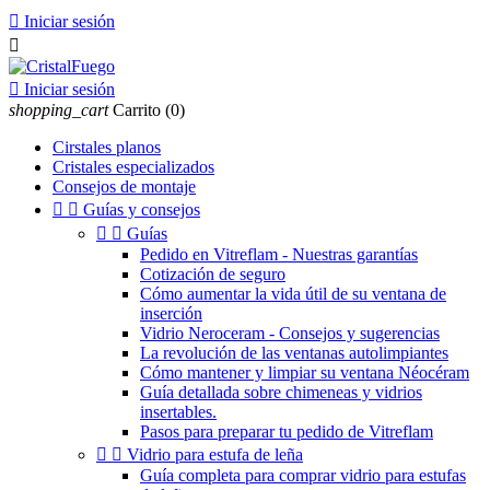

Iniciar sesión


Iniciar sesión
shopping_cart
Carrito
(0)
Cirstales planos
Cristales especializados
Consejos de montaje


Guías y consejos


Guías
Pedido en Vitreflam - Nuestras garantías
Cotización de seguro
Cómo aumentar la vida útil de su ventana de
inserción
Vidrio Neroceram - Consejos y sugerencias
La revolución de las ventanas autolimpiantes
Cómo mantener y limpiar su ventana Néocéram
Guía detallada sobre chimeneas y vidrios
insertables.
Pasos para preparar tu pedido de Vitreflam


Vidrio para estufa de leña
Guía completa para comprar vidrio para estufas