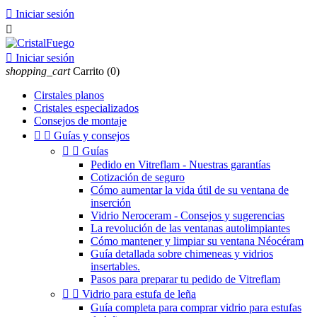

Iniciar sesión


Iniciar sesión
shopping_cart
Carrito
(0)
Cirstales planos
Cristales especializados
Consejos de montaje


Guías y consejos


Guías
Pedido en Vitreflam - Nuestras garantías
Cotización de seguro
Cómo aumentar la vida útil de su ventana de
inserción
Vidrio Neroceram - Consejos y sugerencias
La revolución de las ventanas autolimpiantes
Cómo mantener y limpiar su ventana Néocéram
Guía detallada sobre chimeneas y vidrios
insertables.
Pasos para preparar tu pedido de Vitreflam


Vidrio para estufa de leña
Guía completa para comprar vidrio para estufas