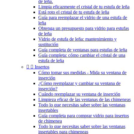
de leña.
Limpia eficazmente el cristal de tu estufa de leña
Está roto el cristal de tu estufa de leña
Guía para reemplazar el vidrio de una estufa de
leña
Obtenga un presupuesto para vidrio para estufas
de leña
Vidrio de estufa de leña: mantenimiento y
sustitución
Guía completa de ventanas para estufas de leña
Guía completa: cómo cambiar el cristal de una
estufa de leña


Insertos
Cómo tomar sus medidas - Mida su ventana de
inserción
¿Cómo reemplazar y cambiar su ventana de
inserción?
Cuándo reemplazar su ventana de inserción
Limpieza eficaz de las ventanas de las chimeneas
Todo lo que necesitas saber sobre las ventanas
insertables
Guía completa para comprar vidrio para insertos
de chimenea
Todo lo que necesitas saber sobre las ventanas
insertables para chimeneas