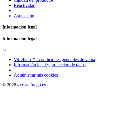
Calidad del productos
Reactividad
Asociación
Información legal
Información legal
‹
‹
Vitreflam™ : condiciones generales de venta
Información legal y protección de datos
Administrar mis cookies
© 2026 -
cristalfuego.es
‹