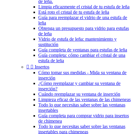
de leña.
Limpia eficazmente el cristal de tu estufa de leña
Está roto el cristal de tu estufa de leña
Guía para reemplazar el vidrio de una estufa de
leña
Obtenga un presupuesto para vidrio para estufas
de leña
Vidrio de estufa de leña: mantenimiento y
sustitución
Guía completa de ventanas para estufas de leña
Guía completa: cómo cambiar el cristal de una
estufa de leña


Insertos
Cómo tomar sus medidas - Mida su ventana de
inserción
¿Cómo reemplazar y cambiar su ventana de
inserción?
Cuándo reemplazar su ventana de inserción
Limpieza eficaz de las ventanas de las chimeneas
Todo lo que necesitas saber sobre las ventanas
insertables
Guía completa para comprar vidrio para insertos
de chimenea
Todo lo que necesitas saber sobre las ventanas
insertables para chimeneas