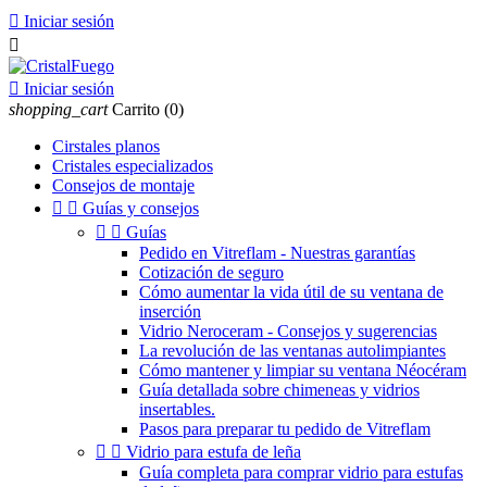

Iniciar sesión


Iniciar sesión
shopping_cart
Carrito
(0)
Cirstales planos
Cristales especializados
Consejos de montaje


Guías y consejos


Guías
Pedido en Vitreflam - Nuestras garantías
Cotización de seguro
Cómo aumentar la vida útil de su ventana de
inserción
Vidrio Neroceram - Consejos y sugerencias
La revolución de las ventanas autolimpiantes
Cómo mantener y limpiar su ventana Néocéram
Guía detallada sobre chimeneas y vidrios
insertables.
Pasos para preparar tu pedido de Vitreflam


Vidrio para estufa de leña
Guía completa para comprar vidrio para estufas