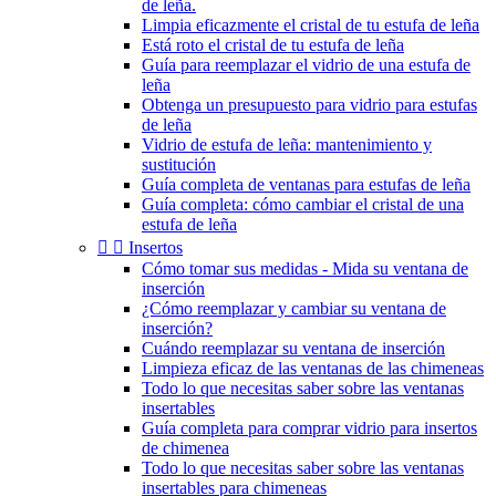
de leña.
Limpia eficazmente el cristal de tu estufa de leña
Está roto el cristal de tu estufa de leña
Guía para reemplazar el vidrio de una estufa de
leña
Obtenga un presupuesto para vidrio para estufas
de leña
Vidrio de estufa de leña: mantenimiento y
sustitución
Guía completa de ventanas para estufas de leña
Guía completa: cómo cambiar el cristal de una
estufa de leña


Insertos
Cómo tomar sus medidas - Mida su ventana de
inserción
¿Cómo reemplazar y cambiar su ventana de
inserción?
Cuándo reemplazar su ventana de inserción
Limpieza eficaz de las ventanas de las chimeneas
Todo lo que necesitas saber sobre las ventanas
insertables
Guía completa para comprar vidrio para insertos
de chimenea
Todo lo que necesitas saber sobre las ventanas
insertables para chimeneas