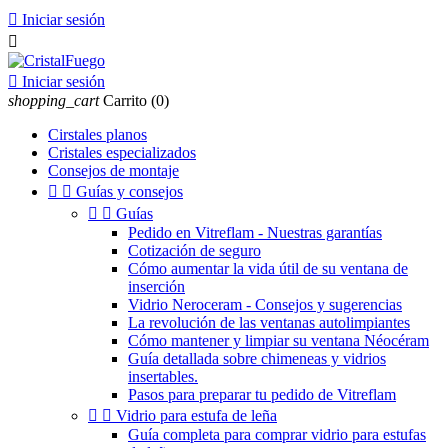

Iniciar sesión


Iniciar sesión
shopping_cart
Carrito
(0)
Cirstales planos
Cristales especializados
Consejos de montaje


Guías y consejos


Guías
Pedido en Vitreflam - Nuestras garantías
Cotización de seguro
Cómo aumentar la vida útil de su ventana de
inserción
Vidrio Neroceram - Consejos y sugerencias
La revolución de las ventanas autolimpiantes
Cómo mantener y limpiar su ventana Néocéram
Guía detallada sobre chimeneas y vidrios
insertables.
Pasos para preparar tu pedido de Vitreflam


Vidrio para estufa de leña
Guía completa para comprar vidrio para estufas