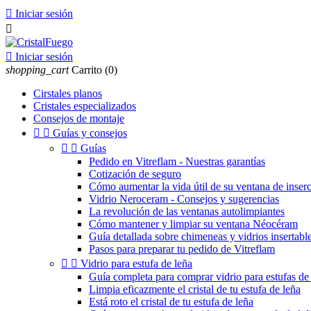

Iniciar sesión


Iniciar sesión
shopping_cart
Carrito
(0)
Cirstales planos
Cristales especializados
Consejos de montaje


Guías y consejos


Guías
Pedido en Vitreflam - Nuestras garantías
Cotización de seguro
Cómo aumentar la vida útil de su ventana de inser
Vidrio Neroceram - Consejos y sugerencias
La revolución de las ventanas autolimpiantes
Cómo mantener y limpiar su ventana Néocéram
Guía detallada sobre chimeneas y vidrios insertable
Pasos para preparar tu pedido de Vitreflam


Vidrio para estufa de leña
Guía completa para comprar vidrio para estufas de 
Limpia eficazmente el cristal de tu estufa de leña
Está roto el cristal de tu estufa de leña