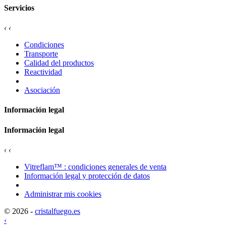
Servicios
‹
‹
Condiciones
Transporte
Calidad del productos
Reactividad
Asociación
Información legal
Información legal
‹
‹
Vitreflam™ : condiciones generales de venta
Información legal y protección de datos
Administrar mis cookies
© 2026 -
cristalfuego.es
‹