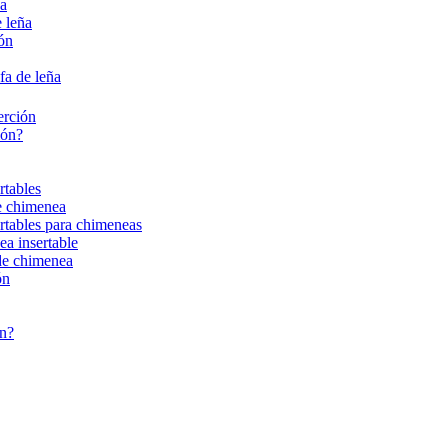
ña
 leña
ión
fa de leña
erción
ión?
rtables
de chimenea
ertables para chimeneas
ea insertable
 de chimenea
ón
ón?