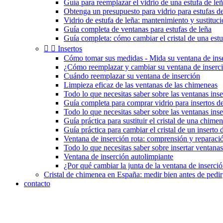
Guía para reemplazar el vidrio de una estufa de le
Obtenga un presupuesto para vidrio para estufas de
Vidrio de estufa de leña: mantenimiento y sustituc
Guía completa de ventanas para estufas de leña
Guía completa: cómo cambiar el cristal de una estu


Insertos
Cómo tomar sus medidas - Mida su ventana de ins
¿Cómo reemplazar y cambiar su ventana de inserc
Cuándo reemplazar su ventana de inserción
Limpieza eficaz de las ventanas de las chimeneas
Todo lo que necesitas saber sobre las ventanas inse
Guía completa para comprar vidrio para insertos 
Todo lo que necesitas saber sobre las ventanas ins
Guía práctica para sustituir el cristal de una chimen
Guía práctica para cambiar el cristal de un inserto
Ventana de inserción rota: comprensión y reparaci
Todo lo que necesitas saber sobre insertar ventanas
Ventana de inserción autolimpiante
¿Por qué cambiar la junta de la ventana de inserci
Cristal de chimenea en España: medir bien antes de pedir
contacto