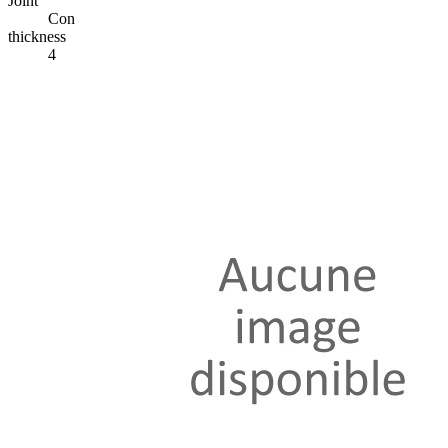
Joint
Con
thickness
4