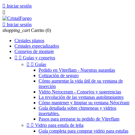

Iniciar sesión


Iniciar sesión
shopping_cart
Carrito
(0)
Cirstales planos
Cristales especializados
Consejos de montaje


Guías y consejos


Guías
Pedido en Vitreflam - Nuestras garantías
Cotización de seguro
Cómo aumentar la vida útil de su ventana de
inserción
Vidrio Neroceram - Consejos y sugerencias
La revolución de las ventanas autolimpiantes
Cómo mantener y limpiar su ventana Néocéram
Guía detallada sobre chimeneas y vidrios
insertables.
Pasos para preparar tu pedido de Vitreflam


Vidrio para estufa de leña
Guía completa para comprar vidrio para estufas