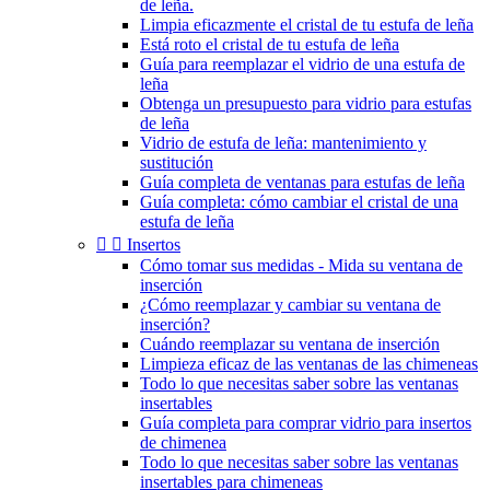
de leña.
Limpia eficazmente el cristal de tu estufa de leña
Está roto el cristal de tu estufa de leña
Guía para reemplazar el vidrio de una estufa de
leña
Obtenga un presupuesto para vidrio para estufas
de leña
Vidrio de estufa de leña: mantenimiento y
sustitución
Guía completa de ventanas para estufas de leña
Guía completa: cómo cambiar el cristal de una
estufa de leña


Insertos
Cómo tomar sus medidas - Mida su ventana de
inserción
¿Cómo reemplazar y cambiar su ventana de
inserción?
Cuándo reemplazar su ventana de inserción
Limpieza eficaz de las ventanas de las chimeneas
Todo lo que necesitas saber sobre las ventanas
insertables
Guía completa para comprar vidrio para insertos
de chimenea
Todo lo que necesitas saber sobre las ventanas
insertables para chimeneas