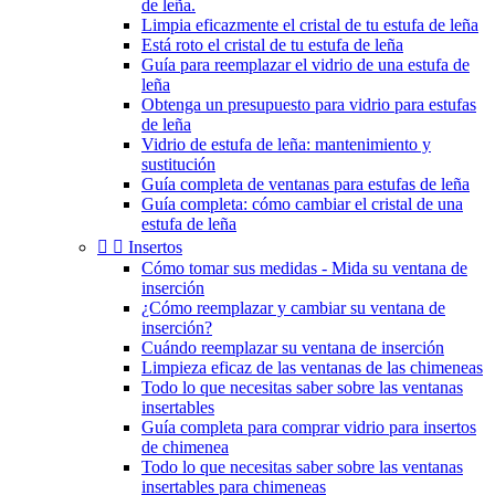
de leña.
Limpia eficazmente el cristal de tu estufa de leña
Está roto el cristal de tu estufa de leña
Guía para reemplazar el vidrio de una estufa de
leña
Obtenga un presupuesto para vidrio para estufas
de leña
Vidrio de estufa de leña: mantenimiento y
sustitución
Guía completa de ventanas para estufas de leña
Guía completa: cómo cambiar el cristal de una
estufa de leña


Insertos
Cómo tomar sus medidas - Mida su ventana de
inserción
¿Cómo reemplazar y cambiar su ventana de
inserción?
Cuándo reemplazar su ventana de inserción
Limpieza eficaz de las ventanas de las chimeneas
Todo lo que necesitas saber sobre las ventanas
insertables
Guía completa para comprar vidrio para insertos
de chimenea
Todo lo que necesitas saber sobre las ventanas
insertables para chimeneas