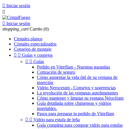

Iniciar sesión


Iniciar sesión
shopping_cart
Carrito
(0)
Cirstales planos
Cristales especializados
Consejos de montaje


Guías y consejos


Guías
Pedido en Vitreflam - Nuestras garantías
Cotización de seguro
Cómo aumentar la vida útil de su ventana de
inserción
Vidrio Neroceram - Consejos y sugerencias
La revolución de las ventanas autolimpiantes
Cómo mantener y limpiar su ventana Néocéram
Guía detallada sobre chimeneas y vidrios
insertables.
Pasos para preparar tu pedido de Vitreflam


Vidrio para estufa de leña
Guía completa para comprar vidrio para estufas