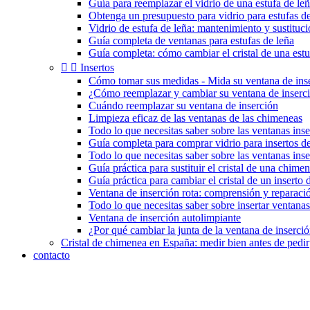
Guía para reemplazar el vidrio de una estufa de le
Obtenga un presupuesto para vidrio para estufas de
Vidrio de estufa de leña: mantenimiento y sustituc
Guía completa de ventanas para estufas de leña
Guía completa: cómo cambiar el cristal de una estu


Insertos
Cómo tomar sus medidas - Mida su ventana de ins
¿Cómo reemplazar y cambiar su ventana de inserc
Cuándo reemplazar su ventana de inserción
Limpieza eficaz de las ventanas de las chimeneas
Todo lo que necesitas saber sobre las ventanas inse
Guía completa para comprar vidrio para insertos 
Todo lo que necesitas saber sobre las ventanas ins
Guía práctica para sustituir el cristal de una chimen
Guía práctica para cambiar el cristal de un inserto
Ventana de inserción rota: comprensión y reparaci
Todo lo que necesitas saber sobre insertar ventanas
Ventana de inserción autolimpiante
¿Por qué cambiar la junta de la ventana de inserci
Cristal de chimenea en España: medir bien antes de pedir
contacto