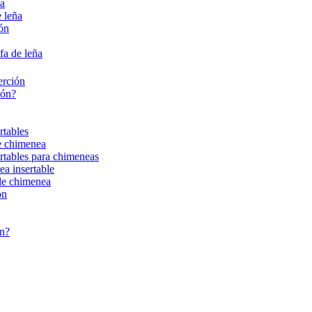
ña
 leña
ión
fa de leña
erción
ión?
rtables
de chimenea
ertables para chimeneas
ea insertable
 de chimenea
ón
ón?