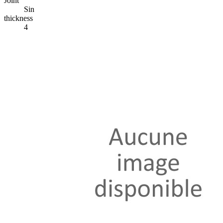
Joint
Sin
thickness
4