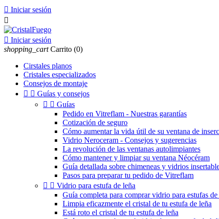

Iniciar sesión


Iniciar sesión
shopping_cart
Carrito
(0)
Cirstales planos
Cristales especializados
Consejos de montaje


Guías y consejos


Guías
Pedido en Vitreflam - Nuestras garantías
Cotización de seguro
Cómo aumentar la vida útil de su ventana de inser
Vidrio Neroceram - Consejos y sugerencias
La revolución de las ventanas autolimpiantes
Cómo mantener y limpiar su ventana Néocéram
Guía detallada sobre chimeneas y vidrios insertable
Pasos para preparar tu pedido de Vitreflam


Vidrio para estufa de leña
Guía completa para comprar vidrio para estufas de 
Limpia eficazmente el cristal de tu estufa de leña
Está roto el cristal de tu estufa de leña