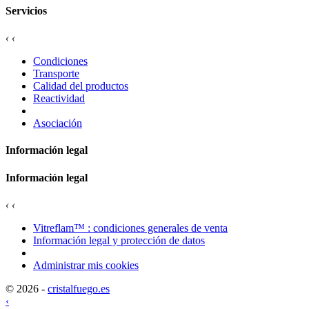
Servicios
‹
‹
Condiciones
Transporte
Calidad del productos
Reactividad
Asociación
Información legal
Información legal
‹
‹
Vitreflam™ : condiciones generales de venta
Información legal y protección de datos
Administrar mis cookies
© 2026 -
cristalfuego.es
‹