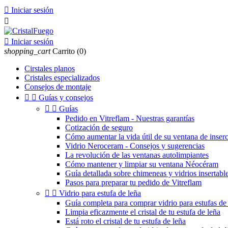

Iniciar sesión


Iniciar sesión
shopping_cart
Carrito
(0)
Cirstales planos
Cristales especializados
Consejos de montaje


Guías y consejos


Guías
Pedido en Vitreflam - Nuestras garantías
Cotización de seguro
Cómo aumentar la vida útil de su ventana de inser
Vidrio Neroceram - Consejos y sugerencias
La revolución de las ventanas autolimpiantes
Cómo mantener y limpiar su ventana Néocéram
Guía detallada sobre chimeneas y vidrios insertable
Pasos para preparar tu pedido de Vitreflam


Vidrio para estufa de leña
Guía completa para comprar vidrio para estufas de 
Limpia eficazmente el cristal de tu estufa de leña
Está roto el cristal de tu estufa de leña