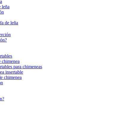
ña
 leña
ión
fa de leña
erción
ión?
rtables
de chimenea
ertables para chimeneas
ea insertable
 de chimenea
ón
ón?