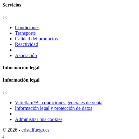
Servicios
‹
‹
Condiciones
Transporte
Calidad del productos
Reactividad
Asociación
Información legal
Información legal
‹
‹
Vitreflam™ : condiciones generales de venta
Información legal y protección de datos
Administrar mis cookies
© 2026 -
cristalfuego.es
‹