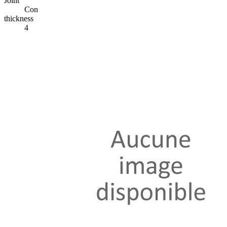
Joint
Con
thickness
4