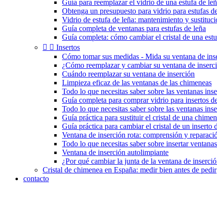
Guía para reemplazar el vidrio de una estufa de le
Obtenga un presupuesto para vidrio para estufas de
Vidrio de estufa de leña: mantenimiento y sustituc
Guía completa de ventanas para estufas de leña
Guía completa: cómo cambiar el cristal de una estu


Insertos
Cómo tomar sus medidas - Mida su ventana de ins
¿Cómo reemplazar y cambiar su ventana de inserc
Cuándo reemplazar su ventana de inserción
Limpieza eficaz de las ventanas de las chimeneas
Todo lo que necesitas saber sobre las ventanas inse
Guía completa para comprar vidrio para insertos 
Todo lo que necesitas saber sobre las ventanas ins
Guía práctica para sustituir el cristal de una chimen
Guía práctica para cambiar el cristal de un inserto
Ventana de inserción rota: comprensión y reparaci
Todo lo que necesitas saber sobre insertar ventanas
Ventana de inserción autolimpiante
¿Por qué cambiar la junta de la ventana de inserci
Cristal de chimenea en España: medir bien antes de pedir
contacto