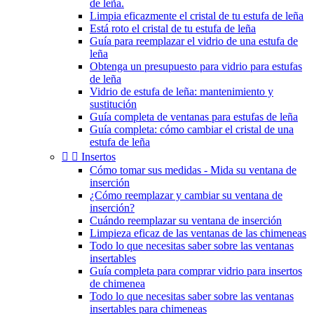
de leña.
Limpia eficazmente el cristal de tu estufa de leña
Está roto el cristal de tu estufa de leña
Guía para reemplazar el vidrio de una estufa de
leña
Obtenga un presupuesto para vidrio para estufas
de leña
Vidrio de estufa de leña: mantenimiento y
sustitución
Guía completa de ventanas para estufas de leña
Guía completa: cómo cambiar el cristal de una
estufa de leña


Insertos
Cómo tomar sus medidas - Mida su ventana de
inserción
¿Cómo reemplazar y cambiar su ventana de
inserción?
Cuándo reemplazar su ventana de inserción
Limpieza eficaz de las ventanas de las chimeneas
Todo lo que necesitas saber sobre las ventanas
insertables
Guía completa para comprar vidrio para insertos
de chimenea
Todo lo que necesitas saber sobre las ventanas
insertables para chimeneas