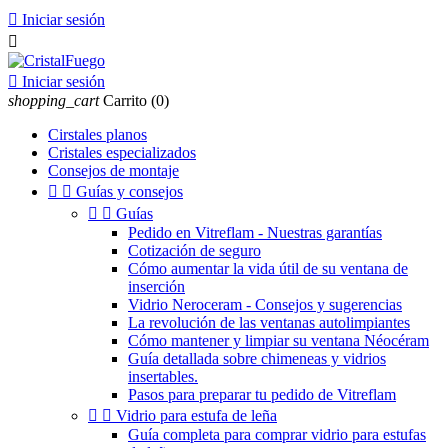

Iniciar sesión


Iniciar sesión
shopping_cart
Carrito
(0)
Cirstales planos
Cristales especializados
Consejos de montaje


Guías y consejos


Guías
Pedido en Vitreflam - Nuestras garantías
Cotización de seguro
Cómo aumentar la vida útil de su ventana de
inserción
Vidrio Neroceram - Consejos y sugerencias
La revolución de las ventanas autolimpiantes
Cómo mantener y limpiar su ventana Néocéram
Guía detallada sobre chimeneas y vidrios
insertables.
Pasos para preparar tu pedido de Vitreflam


Vidrio para estufa de leña
Guía completa para comprar vidrio para estufas