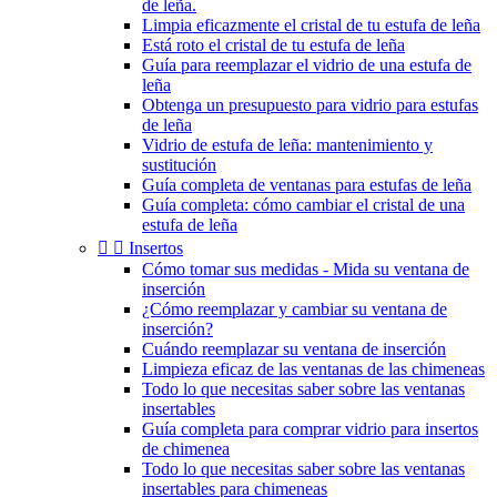
de leña.
Limpia eficazmente el cristal de tu estufa de leña
Está roto el cristal de tu estufa de leña
Guía para reemplazar el vidrio de una estufa de
leña
Obtenga un presupuesto para vidrio para estufas
de leña
Vidrio de estufa de leña: mantenimiento y
sustitución
Guía completa de ventanas para estufas de leña
Guía completa: cómo cambiar el cristal de una
estufa de leña


Insertos
Cómo tomar sus medidas - Mida su ventana de
inserción
¿Cómo reemplazar y cambiar su ventana de
inserción?
Cuándo reemplazar su ventana de inserción
Limpieza eficaz de las ventanas de las chimeneas
Todo lo que necesitas saber sobre las ventanas
insertables
Guía completa para comprar vidrio para insertos
de chimenea
Todo lo que necesitas saber sobre las ventanas
insertables para chimeneas