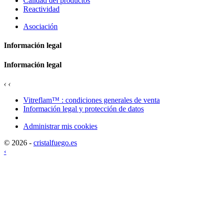
Calidad del productos
Reactividad
Asociación
Información legal
Información legal
‹
‹
Vitreflam™ : condiciones generales de venta
Información legal y protección de datos
Administrar mis cookies
© 2026 -
cristalfuego.es
‹