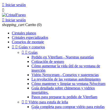

Iniciar sesión


Iniciar sesión
shopping_cart
Carrito
(0)
Cirstales planos
Cristales especializados
Consejos de montaje


Guías y consejos


Guías
Pedido en Vitreflam - Nuestras garantías
Cotización de seguro
Cómo aumentar la vida útil de su ventana de
inserción
Vidrio Neroceram - Consejos y sugerencias
La revolución de las ventanas autolimpiantes
Cómo mantener y limpiar su ventana Néocéram
Guía detallada sobre chimeneas y vidrios
insertables.
Pasos para preparar tu pedido de Vitreflam


Vidrio para estufa de leña
Guía completa para comprar vidrio para estufas