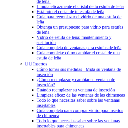
de leña.
Limpia eficazmente el cristal de tu estufa de leña
Está roto el cristal de tu estufa de leña
Guía para reemplazar el vidrio de una estufa de
leña
Obtenga un presupuesto para vidrio para estufas
de leña
Vidrio de estufa de leña: mantenimiento y
sustitución
Guía completa de ventanas para estufas de leña
Guía completa: cómo cambiar el cristal de una
estufa de leña


Insertos
Cómo tomar sus medidas - Mida su ventana de
inserción
¿Cómo reemplazar y cambiar su ventana de
inserción?
Cuándo reemplazar su ventana de inserción
Limpieza eficaz de las ventanas de las chimeneas
Todo lo que necesitas saber sobre las ventanas
insertables
Guía completa para comprar vidrio para insertos
de chimenea
Todo lo que necesitas saber sobre las ventanas
insertables para chimeneas