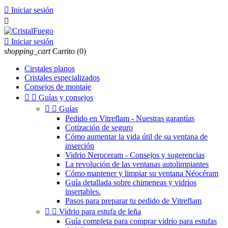

Iniciar sesión


Iniciar sesión
shopping_cart
Carrito
(0)
Cirstales planos
Cristales especializados
Consejos de montaje


Guías y consejos


Guías
Pedido en Vitreflam - Nuestras garantías
Cotización de seguro
Cómo aumentar la vida útil de su ventana de
inserción
Vidrio Neroceram - Consejos y sugerencias
La revolución de las ventanas autolimpiantes
Cómo mantener y limpiar su ventana Néocéram
Guía detallada sobre chimeneas y vidrios
insertables.
Pasos para preparar tu pedido de Vitreflam


Vidrio para estufa de leña
Guía completa para comprar vidrio para estufas