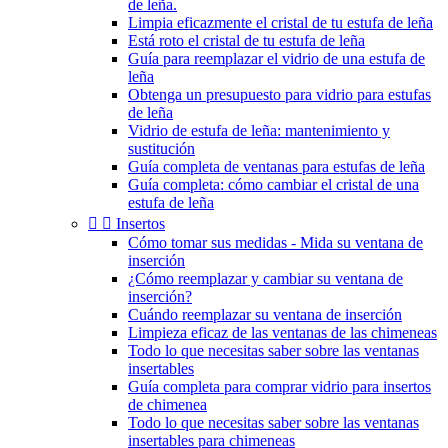
de leña.
Limpia eficazmente el cristal de tu estufa de leña
Está roto el cristal de tu estufa de leña
Guía para reemplazar el vidrio de una estufa de
leña
Obtenga un presupuesto para vidrio para estufas
de leña
Vidrio de estufa de leña: mantenimiento y
sustitución
Guía completa de ventanas para estufas de leña
Guía completa: cómo cambiar el cristal de una
estufa de leña


Insertos
Cómo tomar sus medidas - Mida su ventana de
inserción
¿Cómo reemplazar y cambiar su ventana de
inserción?
Cuándo reemplazar su ventana de inserción
Limpieza eficaz de las ventanas de las chimeneas
Todo lo que necesitas saber sobre las ventanas
insertables
Guía completa para comprar vidrio para insertos
de chimenea
Todo lo que necesitas saber sobre las ventanas
insertables para chimeneas