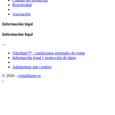
Calidad del productos
Reactividad
Asociación
Información legal
Información legal
‹
‹
Vitreflam™ : condiciones generales de venta
Información legal y protección de datos
Administrar mis cookies
© 2026 -
cristalfuego.es
‹