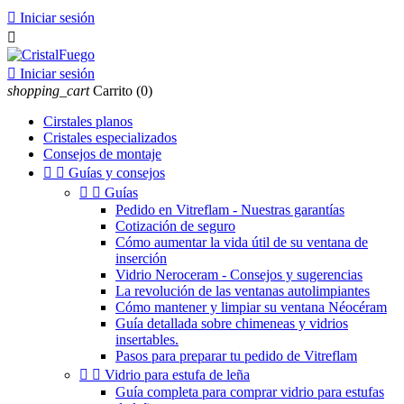

Iniciar sesión


Iniciar sesión
shopping_cart
Carrito
(0)
Cirstales planos
Cristales especializados
Consejos de montaje


Guías y consejos


Guías
Pedido en Vitreflam - Nuestras garantías
Cotización de seguro
Cómo aumentar la vida útil de su ventana de
inserción
Vidrio Neroceram - Consejos y sugerencias
La revolución de las ventanas autolimpiantes
Cómo mantener y limpiar su ventana Néocéram
Guía detallada sobre chimeneas y vidrios
insertables.
Pasos para preparar tu pedido de Vitreflam


Vidrio para estufa de leña
Guía completa para comprar vidrio para estufas