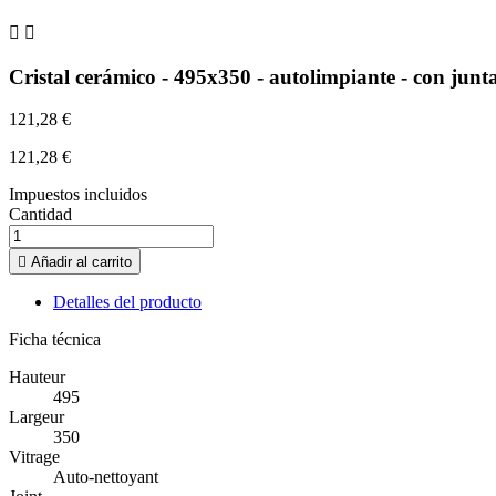


Cristal cerámico - 495x350 - autolimpiante - con junt
121,28 €
121,28 €
Impuestos incluidos
Cantidad

Añadir al carrito
Detalles del producto
Ficha técnica
Hauteur
495
Largeur
350
Vitrage
Auto-nettoyant