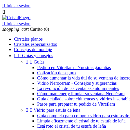

Iniciar sesión


Iniciar sesión
shopping_cart
Carrito
(0)
Cirstales planos
Cristales especializados
Consejos de montaje


Guías y consejos


Guías
Pedido en Vitreflam - Nuestras garantías
Cotización de seguro
Cómo aumentar la vida útil de su ventana de inser
Vidrio Neroceram - Consejos y sugerencias
La revolución de las ventanas autolimpiantes
Cómo mantener y limpiar su ventana Néocéram
Guía detallada sobre chimeneas y vidrios insertable
Pasos para preparar tu pedido de Vitreflam


Vidrio para estufa de leña
Guía completa para comprar vidrio para estufas de 
Limpia eficazmente el cristal de tu estufa de leña
Está roto el cristal de tu estufa de leña