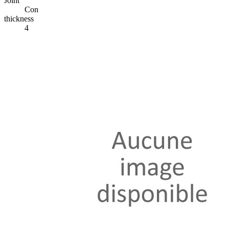
Joint
Con
thickness
4