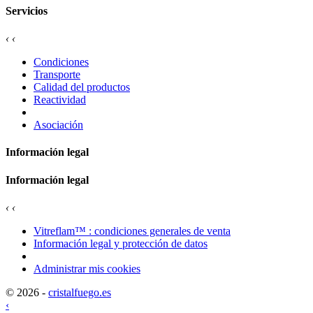
Servicios
‹
‹
Condiciones
Transporte
Calidad del productos
Reactividad
Asociación
Información legal
Información legal
‹
‹
Vitreflam™ : condiciones generales de venta
Información legal y protección de datos
Administrar mis cookies
© 2026 -
cristalfuego.es
‹