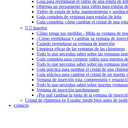
Guía para reemplazar el vidrio de una estufa de le
Obtenga un presupuesto para vidrio para estufas de
Vidrio de estufa de leña: mantenimiento y sustituc
Guía completa de ventanas para estufas de leña
Guía completa: cómo cambiar el cristal de una estu


Insertos
Cómo tomar sus medidas - Mida su ventana de ins
¿Cómo reemplazar y cambiar su ventana de inserc
Cuándo reemplazar su ventana de inserción
Limpieza eficaz de las ventanas de las chimeneas
Todo lo que necesitas saber sobre las ventanas inse
Guía completa para comprar vidrio para insertos 
Todo lo que necesitas saber sobre las ventanas ins
Guía práctica para sustituir el cristal de una chimen
Guía práctica para cambiar el cristal de un inserto
Ventana de inserción rota: comprensión y reparaci
Todo lo que necesitas saber sobre insertar ventanas
Ventana de inserción autolimpiante
¿Por qué cambiar la junta de la ventana de inserci
Cristal de chimenea en España: medir bien antes de pedir
contacto