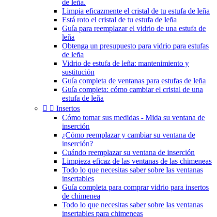
de leña.
Limpia eficazmente el cristal de tu estufa de leña
Está roto el cristal de tu estufa de leña
Guía para reemplazar el vidrio de una estufa de
leña
Obtenga un presupuesto para vidrio para estufas
de leña
Vidrio de estufa de leña: mantenimiento y
sustitución
Guía completa de ventanas para estufas de leña
Guía completa: cómo cambiar el cristal de una
estufa de leña


Insertos
Cómo tomar sus medidas - Mida su ventana de
inserción
¿Cómo reemplazar y cambiar su ventana de
inserción?
Cuándo reemplazar su ventana de inserción
Limpieza eficaz de las ventanas de las chimeneas
Todo lo que necesitas saber sobre las ventanas
insertables
Guía completa para comprar vidrio para insertos
de chimenea
Todo lo que necesitas saber sobre las ventanas
insertables para chimeneas