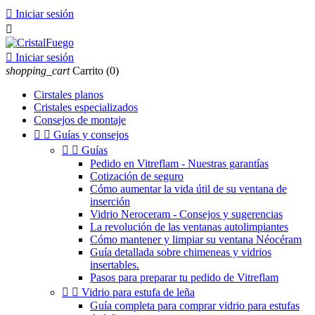

Iniciar sesión


Iniciar sesión
shopping_cart
Carrito
(0)
Cirstales planos
Cristales especializados
Consejos de montaje


Guías y consejos


Guías
Pedido en Vitreflam - Nuestras garantías
Cotización de seguro
Cómo aumentar la vida útil de su ventana de
inserción
Vidrio Neroceram - Consejos y sugerencias
La revolución de las ventanas autolimpiantes
Cómo mantener y limpiar su ventana Néocéram
Guía detallada sobre chimeneas y vidrios
insertables.
Pasos para preparar tu pedido de Vitreflam


Vidrio para estufa de leña
Guía completa para comprar vidrio para estufas