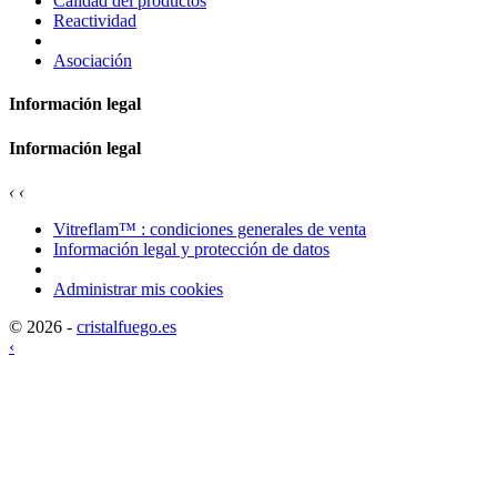
Calidad del productos
Reactividad
Asociación
Información legal
Información legal
‹
‹
Vitreflam™ : condiciones generales de venta
Información legal y protección de datos
Administrar mis cookies
© 2026 -
cristalfuego.es
‹