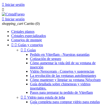

Iniciar sesión


Iniciar sesión
shopping_cart
Carrito
(0)
Cirstales planos
Cristales especializados
Consejos de montaje


Guías y consejos


Guías
Pedido en Vitreflam - Nuestras garantías
Cotización de seguro
Cómo aumentar la vida útil de su ventana de
inserción
Vidrio Neroceram - Consejos y sugerencias
La revolución de las ventanas autolimpiantes
Cómo mantener y limpiar su ventana Néocéram
Guía detallada sobre chimeneas y vidrios
insertables.
Pasos para preparar tu pedido de Vitreflam


Vidrio para estufa de leña
Guía completa para comprar vidrio para estufas