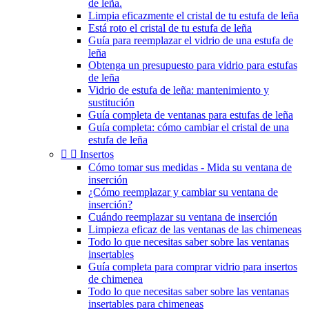
de leña.
Limpia eficazmente el cristal de tu estufa de leña
Está roto el cristal de tu estufa de leña
Guía para reemplazar el vidrio de una estufa de
leña
Obtenga un presupuesto para vidrio para estufas
de leña
Vidrio de estufa de leña: mantenimiento y
sustitución
Guía completa de ventanas para estufas de leña
Guía completa: cómo cambiar el cristal de una
estufa de leña


Insertos
Cómo tomar sus medidas - Mida su ventana de
inserción
¿Cómo reemplazar y cambiar su ventana de
inserción?
Cuándo reemplazar su ventana de inserción
Limpieza eficaz de las ventanas de las chimeneas
Todo lo que necesitas saber sobre las ventanas
insertables
Guía completa para comprar vidrio para insertos
de chimenea
Todo lo que necesitas saber sobre las ventanas
insertables para chimeneas