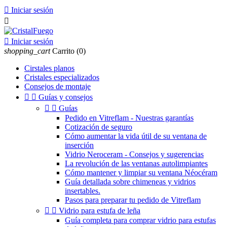

Iniciar sesión


Iniciar sesión
shopping_cart
Carrito
(0)
Cirstales planos
Cristales especializados
Consejos de montaje


Guías y consejos


Guías
Pedido en Vitreflam - Nuestras garantías
Cotización de seguro
Cómo aumentar la vida útil de su ventana de
inserción
Vidrio Neroceram - Consejos y sugerencias
La revolución de las ventanas autolimpiantes
Cómo mantener y limpiar su ventana Néocéram
Guía detallada sobre chimeneas y vidrios
insertables.
Pasos para preparar tu pedido de Vitreflam


Vidrio para estufa de leña
Guía completa para comprar vidrio para estufas