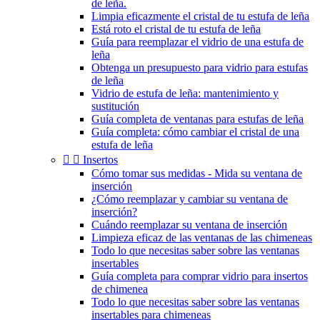
de leña.
Limpia eficazmente el cristal de tu estufa de leña
Está roto el cristal de tu estufa de leña
Guía para reemplazar el vidrio de una estufa de
leña
Obtenga un presupuesto para vidrio para estufas
de leña
Vidrio de estufa de leña: mantenimiento y
sustitución
Guía completa de ventanas para estufas de leña
Guía completa: cómo cambiar el cristal de una
estufa de leña


Insertos
Cómo tomar sus medidas - Mida su ventana de
inserción
¿Cómo reemplazar y cambiar su ventana de
inserción?
Cuándo reemplazar su ventana de inserción
Limpieza eficaz de las ventanas de las chimeneas
Todo lo que necesitas saber sobre las ventanas
insertables
Guía completa para comprar vidrio para insertos
de chimenea
Todo lo que necesitas saber sobre las ventanas
insertables para chimeneas