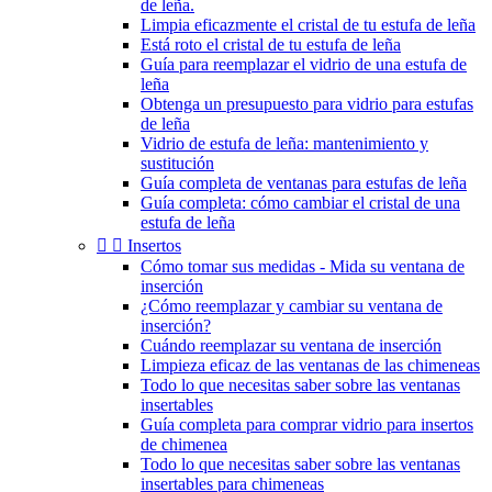
de leña.
Limpia eficazmente el cristal de tu estufa de leña
Está roto el cristal de tu estufa de leña
Guía para reemplazar el vidrio de una estufa de
leña
Obtenga un presupuesto para vidrio para estufas
de leña
Vidrio de estufa de leña: mantenimiento y
sustitución
Guía completa de ventanas para estufas de leña
Guía completa: cómo cambiar el cristal de una
estufa de leña


Insertos
Cómo tomar sus medidas - Mida su ventana de
inserción
¿Cómo reemplazar y cambiar su ventana de
inserción?
Cuándo reemplazar su ventana de inserción
Limpieza eficaz de las ventanas de las chimeneas
Todo lo que necesitas saber sobre las ventanas
insertables
Guía completa para comprar vidrio para insertos
de chimenea
Todo lo que necesitas saber sobre las ventanas
insertables para chimeneas