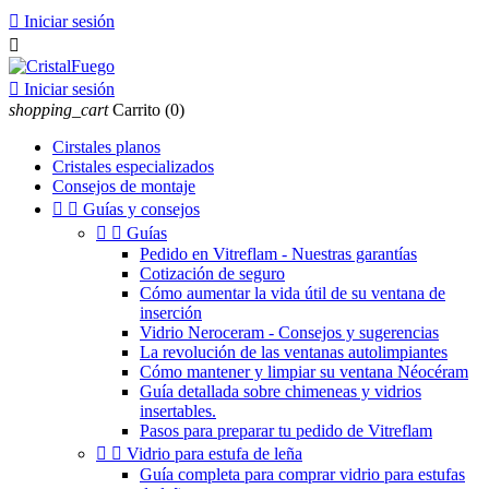

Iniciar sesión


Iniciar sesión
shopping_cart
Carrito
(0)
Cirstales planos
Cristales especializados
Consejos de montaje


Guías y consejos


Guías
Pedido en Vitreflam - Nuestras garantías
Cotización de seguro
Cómo aumentar la vida útil de su ventana de
inserción
Vidrio Neroceram - Consejos y sugerencias
La revolución de las ventanas autolimpiantes
Cómo mantener y limpiar su ventana Néocéram
Guía detallada sobre chimeneas y vidrios
insertables.
Pasos para preparar tu pedido de Vitreflam


Vidrio para estufa de leña
Guía completa para comprar vidrio para estufas