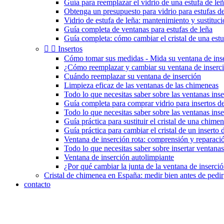
Guía para reemplazar el vidrio de una estufa de le
Obtenga un presupuesto para vidrio para estufas de
Vidrio de estufa de leña: mantenimiento y sustituc
Guía completa de ventanas para estufas de leña
Guía completa: cómo cambiar el cristal de una estu


Insertos
Cómo tomar sus medidas - Mida su ventana de ins
¿Cómo reemplazar y cambiar su ventana de inserc
Cuándo reemplazar su ventana de inserción
Limpieza eficaz de las ventanas de las chimeneas
Todo lo que necesitas saber sobre las ventanas inse
Guía completa para comprar vidrio para insertos 
Todo lo que necesitas saber sobre las ventanas ins
Guía práctica para sustituir el cristal de una chimen
Guía práctica para cambiar el cristal de un inserto
Ventana de inserción rota: comprensión y reparaci
Todo lo que necesitas saber sobre insertar ventanas
Ventana de inserción autolimpiante
¿Por qué cambiar la junta de la ventana de inserci
Cristal de chimenea en España: medir bien antes de pedir
contacto