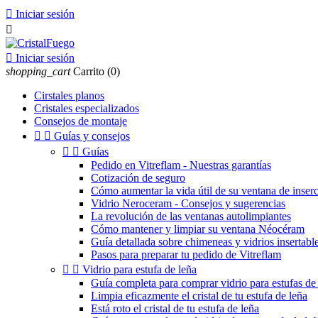

Iniciar sesión


Iniciar sesión
shopping_cart
Carrito
(0)
Cirstales planos
Cristales especializados
Consejos de montaje


Guías y consejos


Guías
Pedido en Vitreflam - Nuestras garantías
Cotización de seguro
Cómo aumentar la vida útil de su ventana de inser
Vidrio Neroceram - Consejos y sugerencias
La revolución de las ventanas autolimpiantes
Cómo mantener y limpiar su ventana Néocéram
Guía detallada sobre chimeneas y vidrios insertable
Pasos para preparar tu pedido de Vitreflam


Vidrio para estufa de leña
Guía completa para comprar vidrio para estufas de 
Limpia eficazmente el cristal de tu estufa de leña
Está roto el cristal de tu estufa de leña