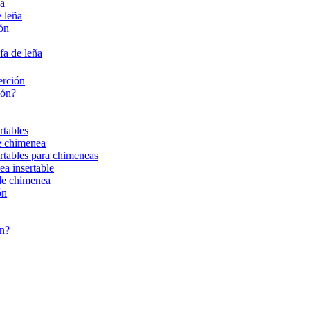
ña
 leña
ión
fa de leña
erción
ión?
rtables
de chimenea
ertables para chimeneas
ea insertable
 de chimenea
ón
ón?