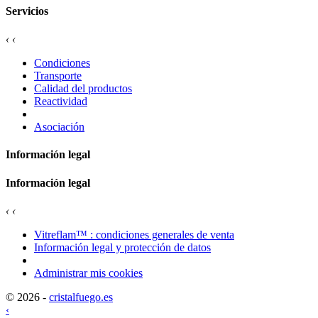
Servicios
‹
‹
Condiciones
Transporte
Calidad del productos
Reactividad
Asociación
Información legal
Información legal
‹
‹
Vitreflam™ : condiciones generales de venta
Información legal y protección de datos
Administrar mis cookies
© 2026 -
cristalfuego.es
‹