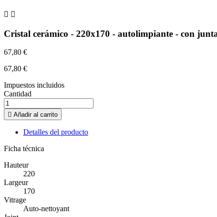


Cristal cerámico - 220x170 - autolimpiante - con junt
67,80 €
67,80 €
Impuestos incluidos
Cantidad

Añadir al carrito
Detalles del producto
Ficha técnica
Hauteur
220
Largeur
170
Vitrage
Auto-nettoyant