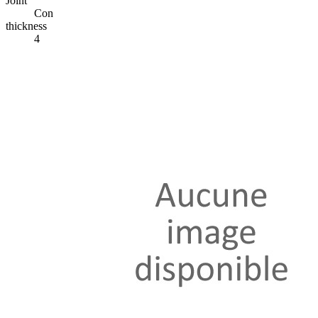
Joint
Con
thickness
4