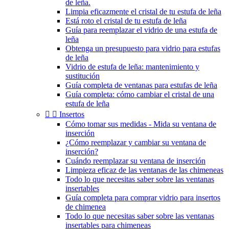
de leña.
Limpia eficazmente el cristal de tu estufa de leña
Está roto el cristal de tu estufa de leña
Guía para reemplazar el vidrio de una estufa de
leña
Obtenga un presupuesto para vidrio para estufas
de leña
Vidrio de estufa de leña: mantenimiento y
sustitución
Guía completa de ventanas para estufas de leña
Guía completa: cómo cambiar el cristal de una
estufa de leña


Insertos
Cómo tomar sus medidas - Mida su ventana de
inserción
¿Cómo reemplazar y cambiar su ventana de
inserción?
Cuándo reemplazar su ventana de inserción
Limpieza eficaz de las ventanas de las chimeneas
Todo lo que necesitas saber sobre las ventanas
insertables
Guía completa para comprar vidrio para insertos
de chimenea
Todo lo que necesitas saber sobre las ventanas
insertables para chimeneas