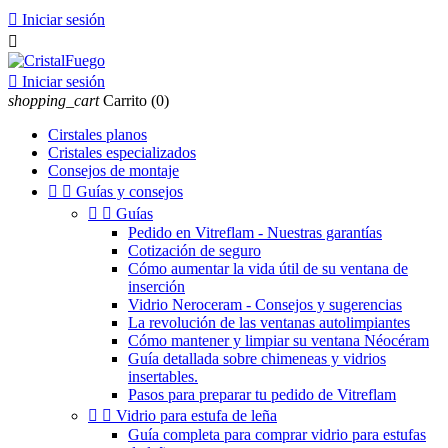

Iniciar sesión


Iniciar sesión
shopping_cart
Carrito
(0)
Cirstales planos
Cristales especializados
Consejos de montaje


Guías y consejos


Guías
Pedido en Vitreflam - Nuestras garantías
Cotización de seguro
Cómo aumentar la vida útil de su ventana de
inserción
Vidrio Neroceram - Consejos y sugerencias
La revolución de las ventanas autolimpiantes
Cómo mantener y limpiar su ventana Néocéram
Guía detallada sobre chimeneas y vidrios
insertables.
Pasos para preparar tu pedido de Vitreflam


Vidrio para estufa de leña
Guía completa para comprar vidrio para estufas