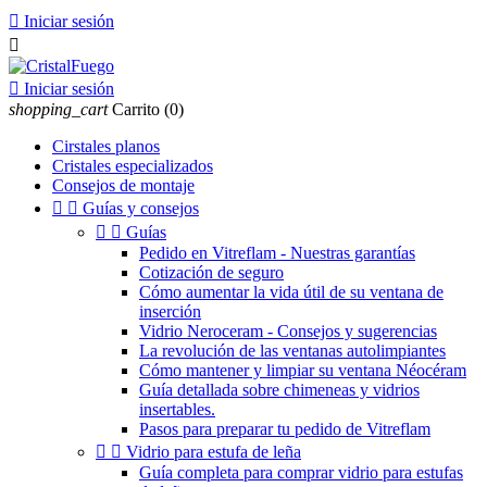

Iniciar sesión


Iniciar sesión
shopping_cart
Carrito
(0)
Cirstales planos
Cristales especializados
Consejos de montaje


Guías y consejos


Guías
Pedido en Vitreflam - Nuestras garantías
Cotización de seguro
Cómo aumentar la vida útil de su ventana de
inserción
Vidrio Neroceram - Consejos y sugerencias
La revolución de las ventanas autolimpiantes
Cómo mantener y limpiar su ventana Néocéram
Guía detallada sobre chimeneas y vidrios
insertables.
Pasos para preparar tu pedido de Vitreflam


Vidrio para estufa de leña
Guía completa para comprar vidrio para estufas