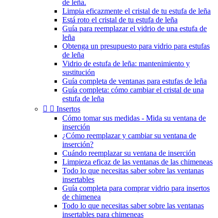
de leña.
Limpia eficazmente el cristal de tu estufa de leña
Está roto el cristal de tu estufa de leña
Guía para reemplazar el vidrio de una estufa de
leña
Obtenga un presupuesto para vidrio para estufas
de leña
Vidrio de estufa de leña: mantenimiento y
sustitución
Guía completa de ventanas para estufas de leña
Guía completa: cómo cambiar el cristal de una
estufa de leña


Insertos
Cómo tomar sus medidas - Mida su ventana de
inserción
¿Cómo reemplazar y cambiar su ventana de
inserción?
Cuándo reemplazar su ventana de inserción
Limpieza eficaz de las ventanas de las chimeneas
Todo lo que necesitas saber sobre las ventanas
insertables
Guía completa para comprar vidrio para insertos
de chimenea
Todo lo que necesitas saber sobre las ventanas
insertables para chimeneas