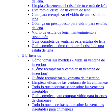
de leña.
Limpia eficazmente el cristal de tu estufa de leña
Está roto el cristal de tu estufa de leña
Guía para reemplazar el vidrio de una estufa de
leña
Obtenga un presupuesto para vidrio para estufas
de leña
Vidrio de estufa de leña: mantenimiento y
sustitución
Guía completa de ventanas para estufas de leña
Guía completa: cómo cambiar el cristal de una
estufa de leña


Insertos
Cómo tomar sus medidas - Mida su ventana de
inserción
¿Cómo reemplazar y cambiar su ventana de
inserción?
Cuándo reemplazar su ventana de inserción
Limpieza eficaz de las ventanas de las chimeneas
Todo lo que necesitas saber sobre las ventanas
insertables
Guía completa para comprar vidrio para insertos
de chimenea
Todo lo que necesitas saber sobre las ventanas
insertables para chimeneas