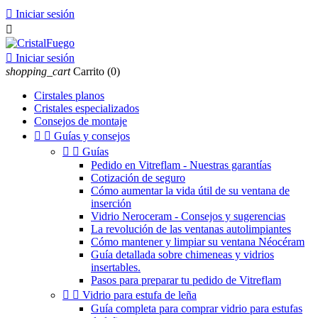

Iniciar sesión


Iniciar sesión
shopping_cart
Carrito
(0)
Cirstales planos
Cristales especializados
Consejos de montaje


Guías y consejos


Guías
Pedido en Vitreflam - Nuestras garantías
Cotización de seguro
Cómo aumentar la vida útil de su ventana de
inserción
Vidrio Neroceram - Consejos y sugerencias
La revolución de las ventanas autolimpiantes
Cómo mantener y limpiar su ventana Néocéram
Guía detallada sobre chimeneas y vidrios
insertables.
Pasos para preparar tu pedido de Vitreflam


Vidrio para estufa de leña
Guía completa para comprar vidrio para estufas