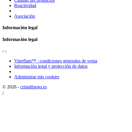
Calidad del productos
Reactividad
Asociación
Información legal
Información legal
‹
‹
Vitreflam™ : condiciones generales de venta
Información legal y protección de datos
Administrar mis cookies
© 2026 -
cristalfuego.es
‹