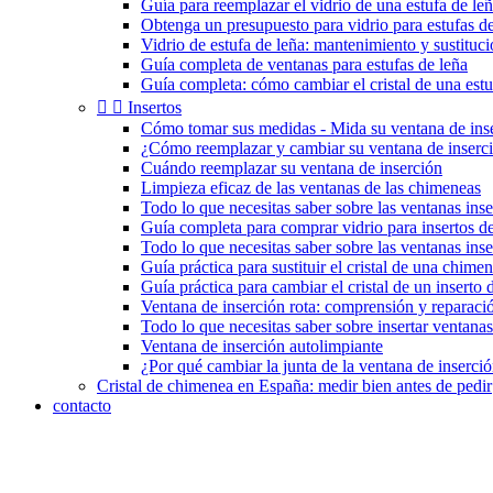
Guía para reemplazar el vidrio de una estufa de le
Obtenga un presupuesto para vidrio para estufas de
Vidrio de estufa de leña: mantenimiento y sustituc
Guía completa de ventanas para estufas de leña
Guía completa: cómo cambiar el cristal de una estu


Insertos
Cómo tomar sus medidas - Mida su ventana de ins
¿Cómo reemplazar y cambiar su ventana de inserc
Cuándo reemplazar su ventana de inserción
Limpieza eficaz de las ventanas de las chimeneas
Todo lo que necesitas saber sobre las ventanas inse
Guía completa para comprar vidrio para insertos 
Todo lo que necesitas saber sobre las ventanas ins
Guía práctica para sustituir el cristal de una chimen
Guía práctica para cambiar el cristal de un inserto
Ventana de inserción rota: comprensión y reparaci
Todo lo que necesitas saber sobre insertar ventanas
Ventana de inserción autolimpiante
¿Por qué cambiar la junta de la ventana de inserci
Cristal de chimenea en España: medir bien antes de pedir
contacto