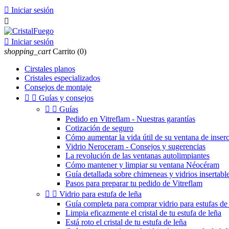

Iniciar sesión


Iniciar sesión
shopping_cart
Carrito
(0)
Cirstales planos
Cristales especializados
Consejos de montaje


Guías y consejos


Guías
Pedido en Vitreflam - Nuestras garantías
Cotización de seguro
Cómo aumentar la vida útil de su ventana de inser
Vidrio Neroceram - Consejos y sugerencias
La revolución de las ventanas autolimpiantes
Cómo mantener y limpiar su ventana Néocéram
Guía detallada sobre chimeneas y vidrios insertable
Pasos para preparar tu pedido de Vitreflam


Vidrio para estufa de leña
Guía completa para comprar vidrio para estufas de 
Limpia eficazmente el cristal de tu estufa de leña
Está roto el cristal de tu estufa de leña