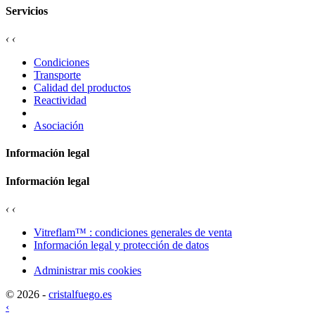
Servicios
‹
‹
Condiciones
Transporte
Calidad del productos
Reactividad
Asociación
Información legal
Información legal
‹
‹
Vitreflam™ : condiciones generales de venta
Información legal y protección de datos
Administrar mis cookies
© 2026 -
cristalfuego.es
‹