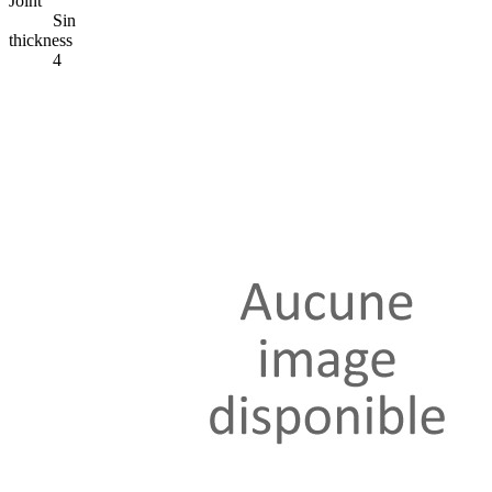
Joint
Sin
thickness
4