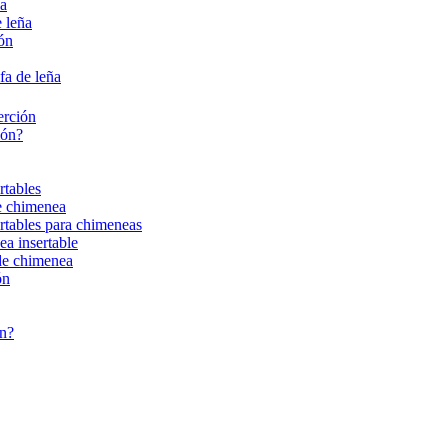
ña
 leña
ión
fa de leña
erción
ión?
rtables
de chimenea
ertables para chimeneas
ea insertable
 de chimenea
ón
ón?