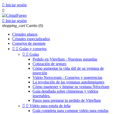

Iniciar sesión


Iniciar sesión
shopping_cart
Carrito
(0)
Cirstales planos
Cristales especializados
Consejos de montaje


Guías y consejos


Guías
Pedido en Vitreflam - Nuestras garantías
Cotización de seguro
Cómo aumentar la vida útil de su ventana de
inserción
Vidrio Neroceram - Consejos y sugerencias
La revolución de las ventanas autolimpiantes
Cómo mantener y limpiar su ventana Néocéram
Guía detallada sobre chimeneas y vidrios
insertables.
Pasos para preparar tu pedido de Vitreflam


Vidrio para estufa de leña
Guía completa para comprar vidrio para estufas