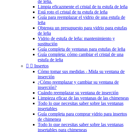
de leña.
Limpia eficazmente el cristal de tu estufa de leña
Está roto el cristal de tu estufa de leña
Guía para reemplazar el vidrio de una estufa de
leña
Obtenga un presupuesto para vidrio para estufas
de leña
Vidrio de estufa de leña: mantenimiento y
sustitución
Guía completa de ventanas para estufas de leña
Guía completa: cómo cambiar el cristal de una
estufa de leña


Insertos
Cómo tomar sus medidas - Mida su ventana de
inserción
¿Cómo reemplazar y cambiar su ventana de
inserción?
Cuándo reemplazar su ventana de inserción
Limpieza eficaz de las ventanas de las chimeneas
Todo lo que necesitas saber sobre las ventanas
insertables
Guía completa para comprar vidrio para insertos
de chimenea
Todo lo que necesitas saber sobre las ventanas
insertables para chimeneas