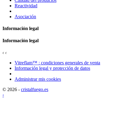
Calidad del productos
Reactividad
Asociación
Información legal
Información legal
‹
‹
Vitreflam™ : condiciones generales de venta
Información legal y protección de datos
Administrar mis cookies
© 2026 -
cristalfuego.es
‹