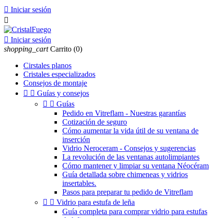

Iniciar sesión


Iniciar sesión
shopping_cart
Carrito
(0)
Cirstales planos
Cristales especializados
Consejos de montaje


Guías y consejos


Guías
Pedido en Vitreflam - Nuestras garantías
Cotización de seguro
Cómo aumentar la vida útil de su ventana de
inserción
Vidrio Neroceram - Consejos y sugerencias
La revolución de las ventanas autolimpiantes
Cómo mantener y limpiar su ventana Néocéram
Guía detallada sobre chimeneas y vidrios
insertables.
Pasos para preparar tu pedido de Vitreflam


Vidrio para estufa de leña
Guía completa para comprar vidrio para estufas