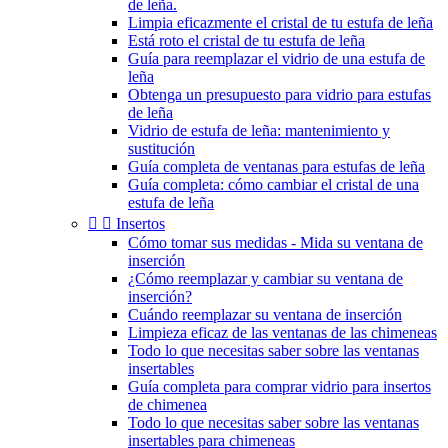
de leña.
Limpia eficazmente el cristal de tu estufa de leña
Está roto el cristal de tu estufa de leña
Guía para reemplazar el vidrio de una estufa de
leña
Obtenga un presupuesto para vidrio para estufas
de leña
Vidrio de estufa de leña: mantenimiento y
sustitución
Guía completa de ventanas para estufas de leña
Guía completa: cómo cambiar el cristal de una
estufa de leña


Insertos
Cómo tomar sus medidas - Mida su ventana de
inserción
¿Cómo reemplazar y cambiar su ventana de
inserción?
Cuándo reemplazar su ventana de inserción
Limpieza eficaz de las ventanas de las chimeneas
Todo lo que necesitas saber sobre las ventanas
insertables
Guía completa para comprar vidrio para insertos
de chimenea
Todo lo que necesitas saber sobre las ventanas
insertables para chimeneas