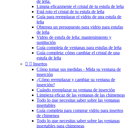
de leña.
Limpia eficazmente el cristal de tu estufa de leña
Está roto el cristal de tu estufa de leña
Guía para reemplazar el vidrio de una estufa de
leña
Obtenga un presupuesto para vidrio para estufas
de leña
Vidrio de estufa de leña: mantenimiento y
sustitución
Guía completa de ventanas para estufas de leña
Guía completa: cómo cambiar el cristal de una
estufa de leña


Insertos
Cómo tomar sus medidas - Mida su ventana de
inserción
¿Cómo reemplazar y cambiar su ventana de
inserción?
Cuándo reemplazar su ventana de inserción
Limpieza eficaz de las ventanas de las chimeneas
Todo lo que necesitas saber sobre las ventanas
insertables
Guía completa para comprar vidrio para insertos
de chimenea
Todo lo que necesitas saber sobre las ventanas
insertables para chimeneas