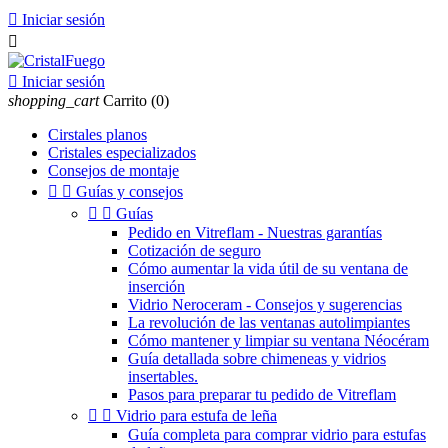

Iniciar sesión


Iniciar sesión
shopping_cart
Carrito
(0)
Cirstales planos
Cristales especializados
Consejos de montaje


Guías y consejos


Guías
Pedido en Vitreflam - Nuestras garantías
Cotización de seguro
Cómo aumentar la vida útil de su ventana de
inserción
Vidrio Neroceram - Consejos y sugerencias
La revolución de las ventanas autolimpiantes
Cómo mantener y limpiar su ventana Néocéram
Guía detallada sobre chimeneas y vidrios
insertables.
Pasos para preparar tu pedido de Vitreflam


Vidrio para estufa de leña
Guía completa para comprar vidrio para estufas