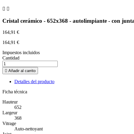


Cristal cerámico - 652x368 - autolimpiante - con junt
164,91 €
164,91 €
Impuestos incluidos
Cantidad

Añadir al carrito
Detalles del producto
Ficha técnica
Hauteur
652
Largeur
368
Vitrage
Auto-nettoyant