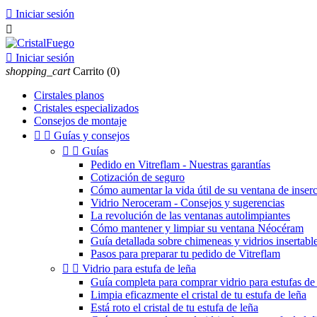

Iniciar sesión


Iniciar sesión
shopping_cart
Carrito
(0)
Cirstales planos
Cristales especializados
Consejos de montaje


Guías y consejos


Guías
Pedido en Vitreflam - Nuestras garantías
Cotización de seguro
Cómo aumentar la vida útil de su ventana de inser
Vidrio Neroceram - Consejos y sugerencias
La revolución de las ventanas autolimpiantes
Cómo mantener y limpiar su ventana Néocéram
Guía detallada sobre chimeneas y vidrios insertable
Pasos para preparar tu pedido de Vitreflam


Vidrio para estufa de leña
Guía completa para comprar vidrio para estufas de 
Limpia eficazmente el cristal de tu estufa de leña
Está roto el cristal de tu estufa de leña