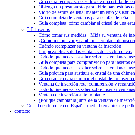
Guía para reemplazar el vidrio de una estufa de le
Obtenga un presupuesto para vidrio para estufas de
Vidrio de estufa de leña: mantenimiento y sustituc
Guía completa de ventanas para estufas de leña
Guía completa: cómo cambiar el cristal de una estu


Insertos
Cómo tomar sus medidas - Mida su ventana de ins
¿Cómo reemplazar y cambiar su ventana de inserc
Cuándo reemplazar su ventana de inserción
Limpieza eficaz de las ventanas de las chimeneas
Todo lo que necesitas saber sobre las ventanas inse
Guía completa para comprar vidrio para insertos 
Todo lo que necesitas saber sobre las ventanas ins
Guía práctica para sustituir el cristal de una chimen
Guía práctica para cambiar el cristal de un inserto
Ventana de inserción rota: comprensión y reparaci
Todo lo que necesitas saber sobre insertar ventanas
Ventana de inserción autolimpiante
¿Por qué cambiar la junta de la ventana de inserci
Cristal de chimenea en España: medir bien antes de pedir
contacto