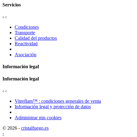
Servicios
‹
‹
Condiciones
Transporte
Calidad del productos
Reactividad
Asociación
Información legal
Información legal
‹
‹
Vitreflam™ : condiciones generales de venta
Información legal y protección de datos
Administrar mis cookies
© 2026 -
cristalfuego.es
‹