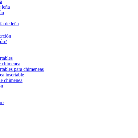
ña
 leña
ión
fa de leña
erción
ión?
rtables
de chimenea
ertables para chimeneas
ea insertable
 de chimenea
ón
ón?