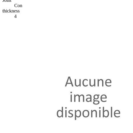
Joint
Con
thickness
4