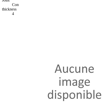
Joint
Con
thickness
4