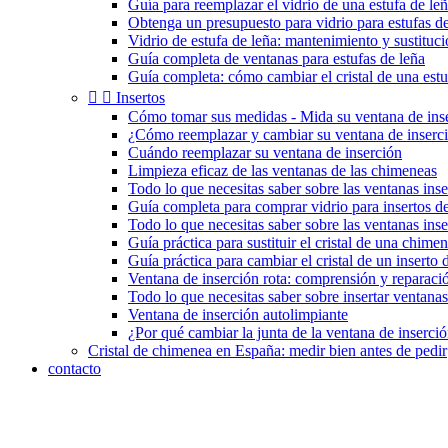
Guía para reemplazar el vidrio de una estufa de le
Obtenga un presupuesto para vidrio para estufas de
Vidrio de estufa de leña: mantenimiento y sustituc
Guía completa de ventanas para estufas de leña
Guía completa: cómo cambiar el cristal de una estu


Insertos
Cómo tomar sus medidas - Mida su ventana de ins
¿Cómo reemplazar y cambiar su ventana de inserc
Cuándo reemplazar su ventana de inserción
Limpieza eficaz de las ventanas de las chimeneas
Todo lo que necesitas saber sobre las ventanas inse
Guía completa para comprar vidrio para insertos 
Todo lo que necesitas saber sobre las ventanas ins
Guía práctica para sustituir el cristal de una chimen
Guía práctica para cambiar el cristal de un inserto
Ventana de inserción rota: comprensión y reparaci
Todo lo que necesitas saber sobre insertar ventanas
Ventana de inserción autolimpiante
¿Por qué cambiar la junta de la ventana de inserci
Cristal de chimenea en España: medir bien antes de pedir
contacto