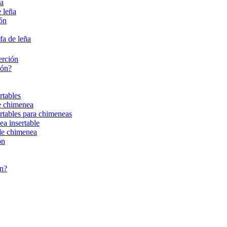
ña
 leña
ión
fa de leña
erción
ión?
rtables
de chimenea
ertables para chimeneas
ea insertable
 de chimenea
ón
ón?