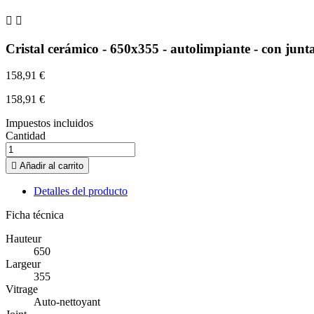


Cristal cerámico - 650x355 - autolimpiante - con junt
158,91 €
158,91 €
Impuestos incluidos
Cantidad

Añadir al carrito
Detalles del producto
Ficha técnica
Hauteur
650
Largeur
355
Vitrage
Auto-nettoyant