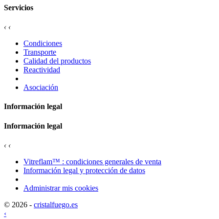
Servicios
‹
‹
Condiciones
Transporte
Calidad del productos
Reactividad
Asociación
Información legal
Información legal
‹
‹
Vitreflam™ : condiciones generales de venta
Información legal y protección de datos
Administrar mis cookies
© 2026 -
cristalfuego.es
‹