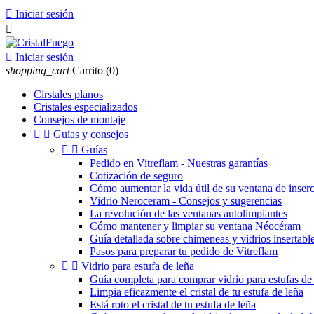

Iniciar sesión


Iniciar sesión
shopping_cart
Carrito
(0)
Cirstales planos
Cristales especializados
Consejos de montaje


Guías y consejos


Guías
Pedido en Vitreflam - Nuestras garantías
Cotización de seguro
Cómo aumentar la vida útil de su ventana de inser
Vidrio Neroceram - Consejos y sugerencias
La revolución de las ventanas autolimpiantes
Cómo mantener y limpiar su ventana Néocéram
Guía detallada sobre chimeneas y vidrios insertable
Pasos para preparar tu pedido de Vitreflam


Vidrio para estufa de leña
Guía completa para comprar vidrio para estufas de 
Limpia eficazmente el cristal de tu estufa de leña
Está roto el cristal de tu estufa de leña