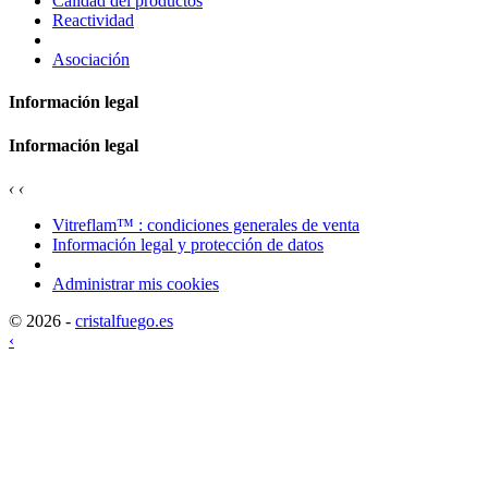
Calidad del productos
Reactividad
Asociación
Información legal
Información legal
‹
‹
Vitreflam™ : condiciones generales de venta
Información legal y protección de datos
Administrar mis cookies
© 2026 -
cristalfuego.es
‹