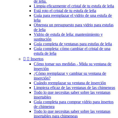
de leña.
Limpia eficazmente el cristal de tu estufa de leña
Está roto el cristal de tu estufa de leña
Guía para reemplazar el vidrio de una estufa de
leña
Obtenga un presupuesto para vidrio para estufas
de leña
Vidrio de estufa de leña: mantenimiento y
sustitución
Guía completa de ventanas para estufas de leña
Guía completa: cómo cambiar el cristal de una
estufa de leña


Insertos
Cómo tomar sus medidas - Mida su ventana de
inserción
¿Cómo reemplazar y cambiar su ventana de
inserción?
Cuándo reemplazar su ventana de inserción
Limpieza eficaz de las ventanas de las chimeneas
Todo lo que necesitas saber sobre las ventanas
insertables
Guía completa para comprar vidrio para insertos
de chimenea
Todo lo que necesitas saber sobre las ventanas
insertables para chimeneas