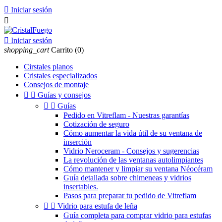

Iniciar sesión


Iniciar sesión
shopping_cart
Carrito
(0)
Cirstales planos
Cristales especializados
Consejos de montaje


Guías y consejos


Guías
Pedido en Vitreflam - Nuestras garantías
Cotización de seguro
Cómo aumentar la vida útil de su ventana de
inserción
Vidrio Neroceram - Consejos y sugerencias
La revolución de las ventanas autolimpiantes
Cómo mantener y limpiar su ventana Néocéram
Guía detallada sobre chimeneas y vidrios
insertables.
Pasos para preparar tu pedido de Vitreflam


Vidrio para estufa de leña
Guía completa para comprar vidrio para estufas