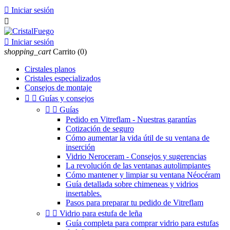

Iniciar sesión


Iniciar sesión
shopping_cart
Carrito
(0)
Cirstales planos
Cristales especializados
Consejos de montaje


Guías y consejos


Guías
Pedido en Vitreflam - Nuestras garantías
Cotización de seguro
Cómo aumentar la vida útil de su ventana de
inserción
Vidrio Neroceram - Consejos y sugerencias
La revolución de las ventanas autolimpiantes
Cómo mantener y limpiar su ventana Néocéram
Guía detallada sobre chimeneas y vidrios
insertables.
Pasos para preparar tu pedido de Vitreflam


Vidrio para estufa de leña
Guía completa para comprar vidrio para estufas