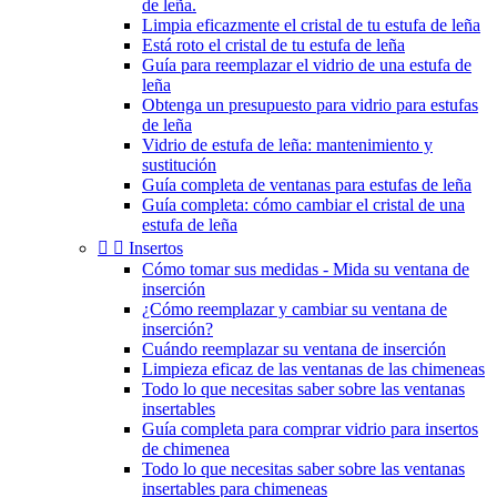
de leña.
Limpia eficazmente el cristal de tu estufa de leña
Está roto el cristal de tu estufa de leña
Guía para reemplazar el vidrio de una estufa de
leña
Obtenga un presupuesto para vidrio para estufas
de leña
Vidrio de estufa de leña: mantenimiento y
sustitución
Guía completa de ventanas para estufas de leña
Guía completa: cómo cambiar el cristal de una
estufa de leña


Insertos
Cómo tomar sus medidas - Mida su ventana de
inserción
¿Cómo reemplazar y cambiar su ventana de
inserción?
Cuándo reemplazar su ventana de inserción
Limpieza eficaz de las ventanas de las chimeneas
Todo lo que necesitas saber sobre las ventanas
insertables
Guía completa para comprar vidrio para insertos
de chimenea
Todo lo que necesitas saber sobre las ventanas
insertables para chimeneas