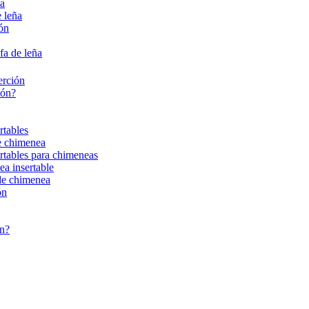
ña
 leña
ión
fa de leña
erción
ión?
rtables
de chimenea
ertables para chimeneas
ea insertable
 de chimenea
ón
ón?