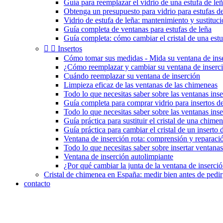
Guía para reemplazar el vidrio de una estufa de le
Obtenga un presupuesto para vidrio para estufas de
Vidrio de estufa de leña: mantenimiento y sustituc
Guía completa de ventanas para estufas de leña
Guía completa: cómo cambiar el cristal de una estu


Insertos
Cómo tomar sus medidas - Mida su ventana de ins
¿Cómo reemplazar y cambiar su ventana de inserc
Cuándo reemplazar su ventana de inserción
Limpieza eficaz de las ventanas de las chimeneas
Todo lo que necesitas saber sobre las ventanas inse
Guía completa para comprar vidrio para insertos 
Todo lo que necesitas saber sobre las ventanas ins
Guía práctica para sustituir el cristal de una chimen
Guía práctica para cambiar el cristal de un inserto
Ventana de inserción rota: comprensión y reparaci
Todo lo que necesitas saber sobre insertar ventanas
Ventana de inserción autolimpiante
¿Por qué cambiar la junta de la ventana de inserci
Cristal de chimenea en España: medir bien antes de pedir
contacto