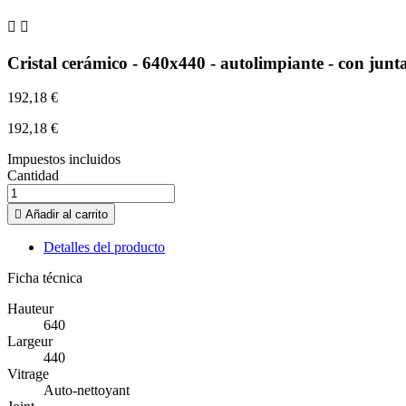


Cristal cerámico - 640x440 - autolimpiante - con junt
192,18 €
192,18 €
Impuestos incluidos
Cantidad

Añadir al carrito
Detalles del producto
Ficha técnica
Hauteur
640
Largeur
440
Vitrage
Auto-nettoyant