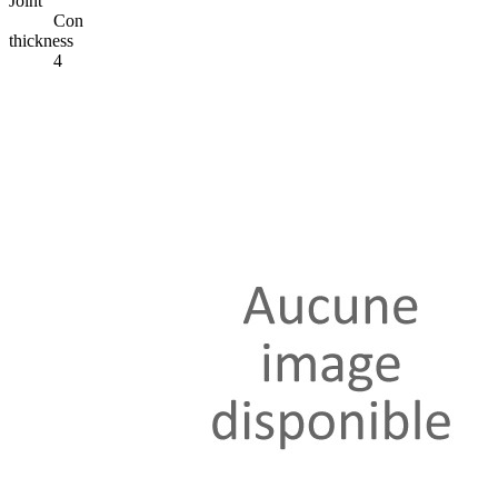
Joint
Con
thickness
4