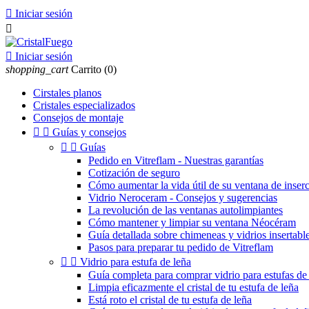

Iniciar sesión


Iniciar sesión
shopping_cart
Carrito
(0)
Cirstales planos
Cristales especializados
Consejos de montaje


Guías y consejos


Guías
Pedido en Vitreflam - Nuestras garantías
Cotización de seguro
Cómo aumentar la vida útil de su ventana de inser
Vidrio Neroceram - Consejos y sugerencias
La revolución de las ventanas autolimpiantes
Cómo mantener y limpiar su ventana Néocéram
Guía detallada sobre chimeneas y vidrios insertable
Pasos para preparar tu pedido de Vitreflam


Vidrio para estufa de leña
Guía completa para comprar vidrio para estufas de 
Limpia eficazmente el cristal de tu estufa de leña
Está roto el cristal de tu estufa de leña