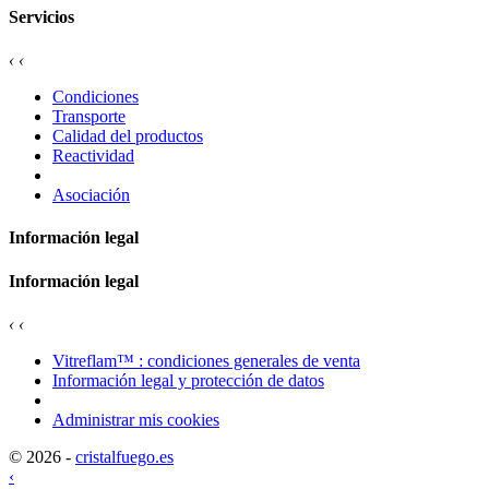
Servicios
‹
‹
Condiciones
Transporte
Calidad del productos
Reactividad
Asociación
Información legal
Información legal
‹
‹
Vitreflam™ : condiciones generales de venta
Información legal y protección de datos
Administrar mis cookies
© 2026 -
cristalfuego.es
‹