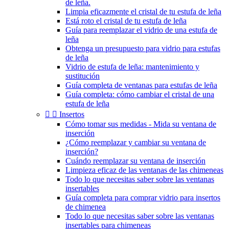
de leña.
Limpia eficazmente el cristal de tu estufa de leña
Está roto el cristal de tu estufa de leña
Guía para reemplazar el vidrio de una estufa de
leña
Obtenga un presupuesto para vidrio para estufas
de leña
Vidrio de estufa de leña: mantenimiento y
sustitución
Guía completa de ventanas para estufas de leña
Guía completa: cómo cambiar el cristal de una
estufa de leña


Insertos
Cómo tomar sus medidas - Mida su ventana de
inserción
¿Cómo reemplazar y cambiar su ventana de
inserción?
Cuándo reemplazar su ventana de inserción
Limpieza eficaz de las ventanas de las chimeneas
Todo lo que necesitas saber sobre las ventanas
insertables
Guía completa para comprar vidrio para insertos
de chimenea
Todo lo que necesitas saber sobre las ventanas
insertables para chimeneas