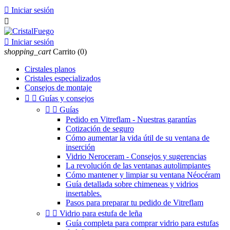

Iniciar sesión


Iniciar sesión
shopping_cart
Carrito
(0)
Cirstales planos
Cristales especializados
Consejos de montaje


Guías y consejos


Guías
Pedido en Vitreflam - Nuestras garantías
Cotización de seguro
Cómo aumentar la vida útil de su ventana de
inserción
Vidrio Neroceram - Consejos y sugerencias
La revolución de las ventanas autolimpiantes
Cómo mantener y limpiar su ventana Néocéram
Guía detallada sobre chimeneas y vidrios
insertables.
Pasos para preparar tu pedido de Vitreflam


Vidrio para estufa de leña
Guía completa para comprar vidrio para estufas