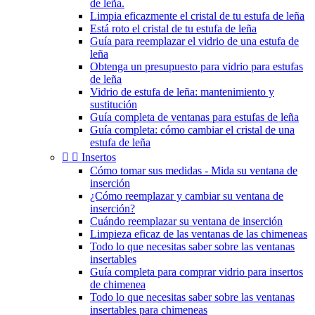
de leña.
Limpia eficazmente el cristal de tu estufa de leña
Está roto el cristal de tu estufa de leña
Guía para reemplazar el vidrio de una estufa de
leña
Obtenga un presupuesto para vidrio para estufas
de leña
Vidrio de estufa de leña: mantenimiento y
sustitución
Guía completa de ventanas para estufas de leña
Guía completa: cómo cambiar el cristal de una
estufa de leña


Insertos
Cómo tomar sus medidas - Mida su ventana de
inserción
¿Cómo reemplazar y cambiar su ventana de
inserción?
Cuándo reemplazar su ventana de inserción
Limpieza eficaz de las ventanas de las chimeneas
Todo lo que necesitas saber sobre las ventanas
insertables
Guía completa para comprar vidrio para insertos
de chimenea
Todo lo que necesitas saber sobre las ventanas
insertables para chimeneas