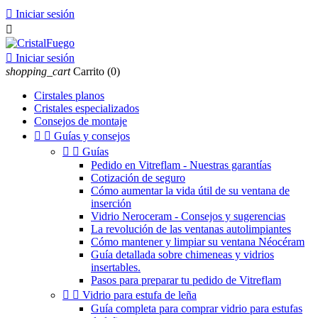

Iniciar sesión


Iniciar sesión
shopping_cart
Carrito
(0)
Cirstales planos
Cristales especializados
Consejos de montaje


Guías y consejos


Guías
Pedido en Vitreflam - Nuestras garantías
Cotización de seguro
Cómo aumentar la vida útil de su ventana de
inserción
Vidrio Neroceram - Consejos y sugerencias
La revolución de las ventanas autolimpiantes
Cómo mantener y limpiar su ventana Néocéram
Guía detallada sobre chimeneas y vidrios
insertables.
Pasos para preparar tu pedido de Vitreflam


Vidrio para estufa de leña
Guía completa para comprar vidrio para estufas