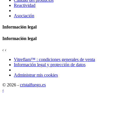
Calidad del productos
Reactividad
Asociación
Información legal
Información legal
‹
‹
Vitreflam™ : condiciones generales de venta
Información legal y protección de datos
Administrar mis cookies
© 2026 -
cristalfuego.es
‹