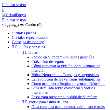

Iniciar sesión


Iniciar sesión
shopping_cart
Carrito
(0)
Cirstales planos
Cristales especializados
Consejos de montaje


Guías y consejos


Guías
Pedido en Vitreflam - Nuestras garantías
Cotización de seguro
Cómo aumentar la vida útil de su ventana de
inserción
Vidrio Neroceram - Consejos y sugerencias
La revolución de las ventanas autolimpiantes
Cómo mantener y limpiar su ventana Néocéram
Guía detallada sobre chimeneas y vidrios
insertables.
Pasos para preparar tu pedido de Vitreflam


Vidrio para estufa de leña
Guía completa para comprar vidrio para estufas