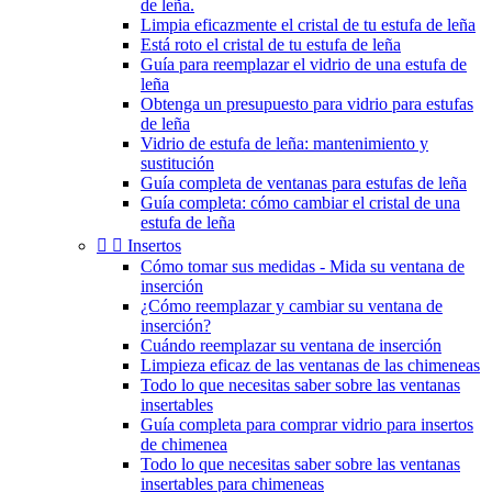
de leña.
Limpia eficazmente el cristal de tu estufa de leña
Está roto el cristal de tu estufa de leña
Guía para reemplazar el vidrio de una estufa de
leña
Obtenga un presupuesto para vidrio para estufas
de leña
Vidrio de estufa de leña: mantenimiento y
sustitución
Guía completa de ventanas para estufas de leña
Guía completa: cómo cambiar el cristal de una
estufa de leña


Insertos
Cómo tomar sus medidas - Mida su ventana de
inserción
¿Cómo reemplazar y cambiar su ventana de
inserción?
Cuándo reemplazar su ventana de inserción
Limpieza eficaz de las ventanas de las chimeneas
Todo lo que necesitas saber sobre las ventanas
insertables
Guía completa para comprar vidrio para insertos
de chimenea
Todo lo que necesitas saber sobre las ventanas
insertables para chimeneas