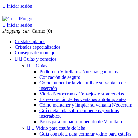

Iniciar sesión


Iniciar sesión
shopping_cart
Carrito
(0)
Cirstales planos
Cristales especializados
Consejos de montaje


Guías y consejos


Guías
Pedido en Vitreflam - Nuestras garantías
Cotización de seguro
Cómo aumentar la vida útil de su ventana de
inserción
Vidrio Neroceram - Consejos y sugerencias
La revolución de las ventanas autolimpiantes
Cómo mantener y limpiar su ventana Néocéram
Guía detallada sobre chimeneas y vidrios
insertables.
Pasos para preparar tu pedido de Vitreflam


Vidrio para estufa de leña
Guía completa para comprar vidrio para estufas