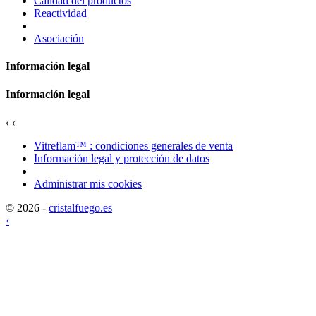
Calidad del productos
Reactividad
Asociación
Información legal
Información legal
‹
‹
Vitreflam™ : condiciones generales de venta
Información legal y protección de datos
Administrar mis cookies
© 2026 -
cristalfuego.es
‹