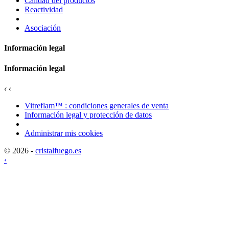
Calidad del productos
Reactividad
Asociación
Información legal
Información legal
‹
‹
Vitreflam™ : condiciones generales de venta
Información legal y protección de datos
Administrar mis cookies
© 2026 -
cristalfuego.es
‹