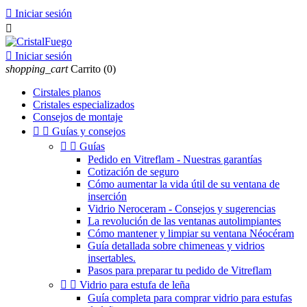

Iniciar sesión


Iniciar sesión
shopping_cart
Carrito
(0)
Cirstales planos
Cristales especializados
Consejos de montaje


Guías y consejos


Guías
Pedido en Vitreflam - Nuestras garantías
Cotización de seguro
Cómo aumentar la vida útil de su ventana de
inserción
Vidrio Neroceram - Consejos y sugerencias
La revolución de las ventanas autolimpiantes
Cómo mantener y limpiar su ventana Néocéram
Guía detallada sobre chimeneas y vidrios
insertables.
Pasos para preparar tu pedido de Vitreflam


Vidrio para estufa de leña
Guía completa para comprar vidrio para estufas