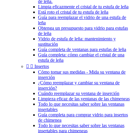
de leña.
Limpia eficazmente el cristal de tu estufa de leña
Está roto el cristal de tu estufa de leña
Guía para reemplazar el vidrio de una estufa de
leña
Obtenga un presupuesto para vidrio para estufas
de leña
Vidrio de estufa de leña: mantenimiento y
sustitución
Guía completa de ventanas para estufas de leña
Guía completa: cómo cambiar el cristal de una
estufa de leña


Insertos
Cómo tomar sus medidas - Mida su ventana de
inserción
¿Cómo reemplazar y cambiar su ventana de
inserción?
Cuándo reemplazar su ventana de inserción
Limpieza eficaz de las ventanas de las chimeneas
Todo lo que necesitas saber sobre las ventanas
insertables
Guía completa para comprar vidrio para insertos
de chimenea
Todo lo que necesitas saber sobre las ventanas
insertables para chimeneas