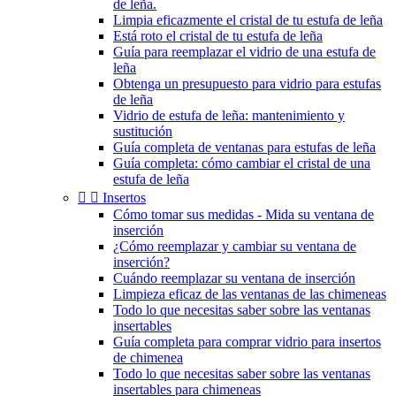
de leña.
Limpia eficazmente el cristal de tu estufa de leña
Está roto el cristal de tu estufa de leña
Guía para reemplazar el vidrio de una estufa de
leña
Obtenga un presupuesto para vidrio para estufas
de leña
Vidrio de estufa de leña: mantenimiento y
sustitución
Guía completa de ventanas para estufas de leña
Guía completa: cómo cambiar el cristal de una
estufa de leña


Insertos
Cómo tomar sus medidas - Mida su ventana de
inserción
¿Cómo reemplazar y cambiar su ventana de
inserción?
Cuándo reemplazar su ventana de inserción
Limpieza eficaz de las ventanas de las chimeneas
Todo lo que necesitas saber sobre las ventanas
insertables
Guía completa para comprar vidrio para insertos
de chimenea
Todo lo que necesitas saber sobre las ventanas
insertables para chimeneas