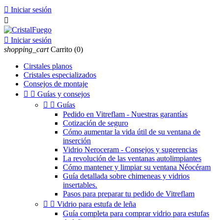

Iniciar sesión


Iniciar sesión
shopping_cart
Carrito
(0)
Cirstales planos
Cristales especializados
Consejos de montaje


Guías y consejos


Guías
Pedido en Vitreflam - Nuestras garantías
Cotización de seguro
Cómo aumentar la vida útil de su ventana de
inserción
Vidrio Neroceram - Consejos y sugerencias
La revolución de las ventanas autolimpiantes
Cómo mantener y limpiar su ventana Néocéram
Guía detallada sobre chimeneas y vidrios
insertables.
Pasos para preparar tu pedido de Vitreflam


Vidrio para estufa de leña
Guía completa para comprar vidrio para estufas