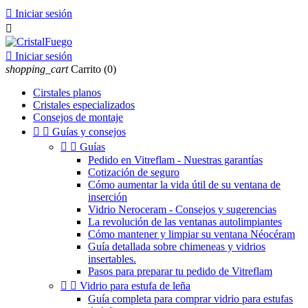

Iniciar sesión


Iniciar sesión
shopping_cart
Carrito
(0)
Cirstales planos
Cristales especializados
Consejos de montaje


Guías y consejos


Guías
Pedido en Vitreflam - Nuestras garantías
Cotización de seguro
Cómo aumentar la vida útil de su ventana de
inserción
Vidrio Neroceram - Consejos y sugerencias
La revolución de las ventanas autolimpiantes
Cómo mantener y limpiar su ventana Néocéram
Guía detallada sobre chimeneas y vidrios
insertables.
Pasos para preparar tu pedido de Vitreflam


Vidrio para estufa de leña
Guía completa para comprar vidrio para estufas