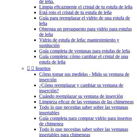
de leña.
Limpia eficazmente el cristal de tu estufa de leña
Está roto el cristal de tu estufa de leña
Guía para reemplazar el vidrio de una estufa de
leña
Obtenga un presupuesto para vidrio para estufas
de leña
Vidrio de estufa de leña: mantenimiento y
sustitución
Guía completa de ventanas para estufas de leña
Guía completa: cómo cambiar el cristal de una
estufa de leña


Insertos
Cómo tomar sus medidas - Mida su ventana de
inserción
¿Cómo reemplazar y cambiar su ventana de
inserción?
Cuándo reemplazar su ventana de inserción
Limpieza eficaz de las ventanas de las chimeneas
Todo lo que necesitas saber sobre las ventanas
insertables
Guía completa para comprar vidrio para insertos
de chimenea
Todo lo que necesitas saber sobre las ventanas
insertables para chimeneas