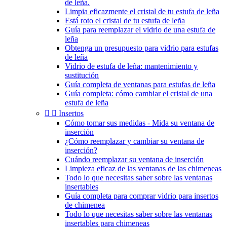
de leña.
Limpia eficazmente el cristal de tu estufa de leña
Está roto el cristal de tu estufa de leña
Guía para reemplazar el vidrio de una estufa de
leña
Obtenga un presupuesto para vidrio para estufas
de leña
Vidrio de estufa de leña: mantenimiento y
sustitución
Guía completa de ventanas para estufas de leña
Guía completa: cómo cambiar el cristal de una
estufa de leña


Insertos
Cómo tomar sus medidas - Mida su ventana de
inserción
¿Cómo reemplazar y cambiar su ventana de
inserción?
Cuándo reemplazar su ventana de inserción
Limpieza eficaz de las ventanas de las chimeneas
Todo lo que necesitas saber sobre las ventanas
insertables
Guía completa para comprar vidrio para insertos
de chimenea
Todo lo que necesitas saber sobre las ventanas
insertables para chimeneas