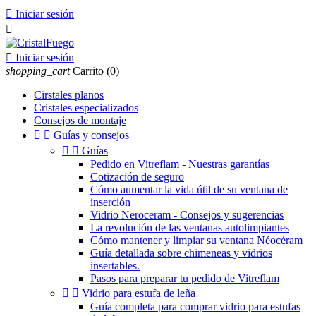

Iniciar sesión


Iniciar sesión
shopping_cart
Carrito
(0)
Cirstales planos
Cristales especializados
Consejos de montaje


Guías y consejos


Guías
Pedido en Vitreflam - Nuestras garantías
Cotización de seguro
Cómo aumentar la vida útil de su ventana de
inserción
Vidrio Neroceram - Consejos y sugerencias
La revolución de las ventanas autolimpiantes
Cómo mantener y limpiar su ventana Néocéram
Guía detallada sobre chimeneas y vidrios
insertables.
Pasos para preparar tu pedido de Vitreflam


Vidrio para estufa de leña
Guía completa para comprar vidrio para estufas