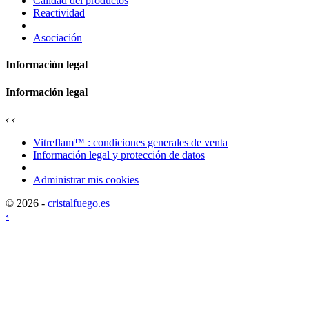
Calidad del productos
Reactividad
Asociación
Información legal
Información legal
‹
‹
Vitreflam™ : condiciones generales de venta
Información legal y protección de datos
Administrar mis cookies
© 2026 -
cristalfuego.es
‹