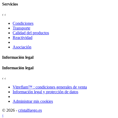
Servicios
‹
‹
Condiciones
Transporte
Calidad del productos
Reactividad
Asociación
Información legal
Información legal
‹
‹
Vitreflam™ : condiciones generales de venta
Información legal y protección de datos
Administrar mis cookies
© 2026 -
cristalfuego.es
‹