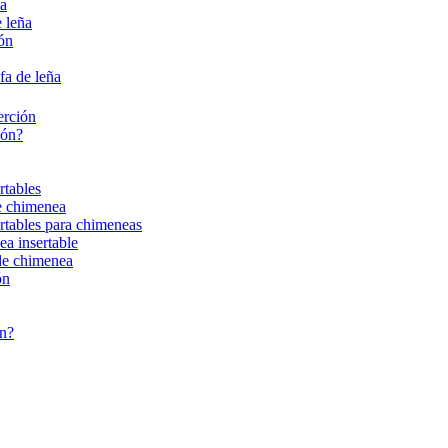
ña
 leña
ión
fa de leña
erción
ión?
rtables
de chimenea
ertables para chimeneas
ea insertable
 de chimenea
ón
ón?