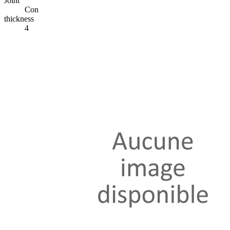
Joint
Con
thickness
4