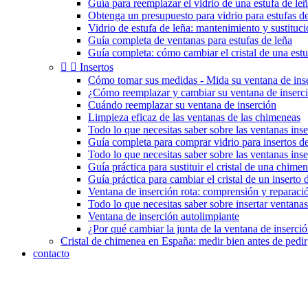
Guía para reemplazar el vidrio de una estufa de le
Obtenga un presupuesto para vidrio para estufas de
Vidrio de estufa de leña: mantenimiento y sustituc
Guía completa de ventanas para estufas de leña
Guía completa: cómo cambiar el cristal de una estu


Insertos
Cómo tomar sus medidas - Mida su ventana de ins
¿Cómo reemplazar y cambiar su ventana de inserc
Cuándo reemplazar su ventana de inserción
Limpieza eficaz de las ventanas de las chimeneas
Todo lo que necesitas saber sobre las ventanas inse
Guía completa para comprar vidrio para insertos 
Todo lo que necesitas saber sobre las ventanas ins
Guía práctica para sustituir el cristal de una chimen
Guía práctica para cambiar el cristal de un inserto
Ventana de inserción rota: comprensión y reparaci
Todo lo que necesitas saber sobre insertar ventanas
Ventana de inserción autolimpiante
¿Por qué cambiar la junta de la ventana de inserci
Cristal de chimenea en España: medir bien antes de pedir
contacto