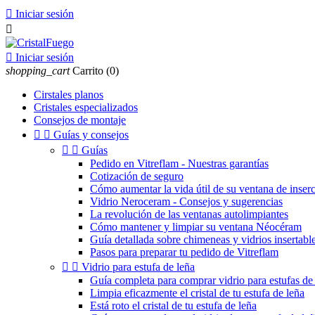

Iniciar sesión


Iniciar sesión
shopping_cart
Carrito
(0)
Cirstales planos
Cristales especializados
Consejos de montaje


Guías y consejos


Guías
Pedido en Vitreflam - Nuestras garantías
Cotización de seguro
Cómo aumentar la vida útil de su ventana de inser
Vidrio Neroceram - Consejos y sugerencias
La revolución de las ventanas autolimpiantes
Cómo mantener y limpiar su ventana Néocéram
Guía detallada sobre chimeneas y vidrios insertable
Pasos para preparar tu pedido de Vitreflam


Vidrio para estufa de leña
Guía completa para comprar vidrio para estufas de 
Limpia eficazmente el cristal de tu estufa de leña
Está roto el cristal de tu estufa de leña