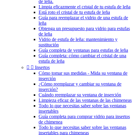
de leña.
Limpia eficazmente el cristal de tu estufa de leña
Está roto el cristal de tu estufa de leña
Guía para reemplazar el vidrio de una estufa de
leña
Obtenga un presupuesto para vidrio para estufas
de leña
Vidrio de estufa de leña: mantenimiento y
sustitución
Guía completa de ventanas para estufas de leña
Guía completa: cómo cambiar el cristal de una
estufa de leña


Insertos
Cómo tomar sus medidas - Mida su ventana de
inserción
¿Cómo reemplazar y cambiar su ventana de
inserción?
Cuándo reemplazar su ventana de inserción
Limpieza eficaz de las ventanas de las chimeneas
Todo lo que necesitas saber sobre las ventanas
insertables
Guía completa para comprar vidrio para insertos
de chimenea
Todo lo que necesitas saber sobre las ventanas
insertables para chimeneas