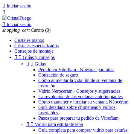

Iniciar sesión


Iniciar sesión
shopping_cart
Carrito
(0)
Cirstales planos
Cristales especializados
Consejos de montaje


Guías y consejos


Guías
Pedido en Vitreflam - Nuestras garantías
Cotización de seguro
Cómo aumentar la vida útil de su ventana de
inserción
Vidrio Neroceram - Consejos y sugerencias
La revolución de las ventanas autolimpiantes
Cómo mantener y limpiar su ventana Néocéram
Guía detallada sobre chimeneas y vidrios
insertables.
Pasos para preparar tu pedido de Vitreflam


Vidrio para estufa de leña
Guía completa para comprar vidrio para estufas