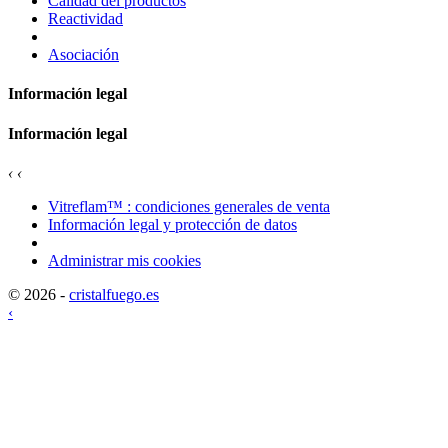
Calidad del productos
Reactividad
Asociación
Información legal
Información legal
‹
‹
Vitreflam™ : condiciones generales de venta
Información legal y protección de datos
Administrar mis cookies
© 2026 -
cristalfuego.es
‹