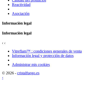
Calidad del productos
Reactividad
Asociación
Información legal
Información legal
‹
‹
Vitreflam™ : condiciones generales de venta
Información legal y protección de datos
Administrar mis cookies
© 2026 -
cristalfuego.es
‹