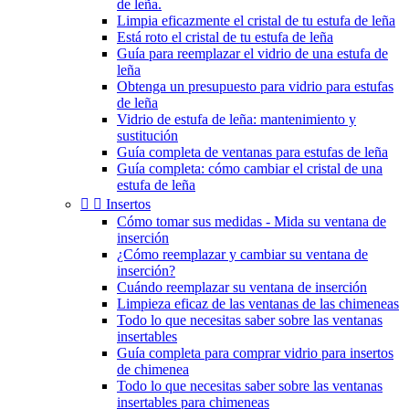
de leña.
Limpia eficazmente el cristal de tu estufa de leña
Está roto el cristal de tu estufa de leña
Guía para reemplazar el vidrio de una estufa de
leña
Obtenga un presupuesto para vidrio para estufas
de leña
Vidrio de estufa de leña: mantenimiento y
sustitución
Guía completa de ventanas para estufas de leña
Guía completa: cómo cambiar el cristal de una
estufa de leña


Insertos
Cómo tomar sus medidas - Mida su ventana de
inserción
¿Cómo reemplazar y cambiar su ventana de
inserción?
Cuándo reemplazar su ventana de inserción
Limpieza eficaz de las ventanas de las chimeneas
Todo lo que necesitas saber sobre las ventanas
insertables
Guía completa para comprar vidrio para insertos
de chimenea
Todo lo que necesitas saber sobre las ventanas
insertables para chimeneas