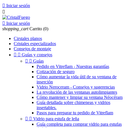

Iniciar sesión


Iniciar sesión
shopping_cart
Carrito
(0)
Cirstales planos
Cristales especializados
Consejos de montaje


Guías y consejos


Guías
Pedido en Vitreflam - Nuestras garantías
Cotización de seguro
Cómo aumentar la vida útil de su ventana de
inserción
Vidrio Neroceram - Consejos y sugerencias
La revolución de las ventanas autolimpiantes
Cómo mantener y limpiar su ventana Néocéram
Guía detallada sobre chimeneas y vidrios
insertables.
Pasos para preparar tu pedido de Vitreflam


Vidrio para estufa de leña
Guía completa para comprar vidrio para estufas