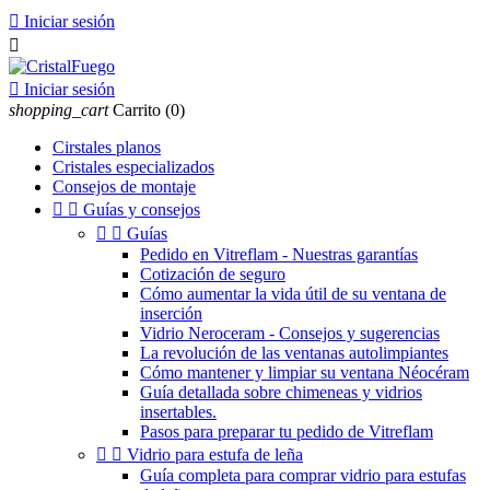

Iniciar sesión


Iniciar sesión
shopping_cart
Carrito
(0)
Cirstales planos
Cristales especializados
Consejos de montaje


Guías y consejos


Guías
Pedido en Vitreflam - Nuestras garantías
Cotización de seguro
Cómo aumentar la vida útil de su ventana de
inserción
Vidrio Neroceram - Consejos y sugerencias
La revolución de las ventanas autolimpiantes
Cómo mantener y limpiar su ventana Néocéram
Guía detallada sobre chimeneas y vidrios
insertables.
Pasos para preparar tu pedido de Vitreflam


Vidrio para estufa de leña
Guía completa para comprar vidrio para estufas