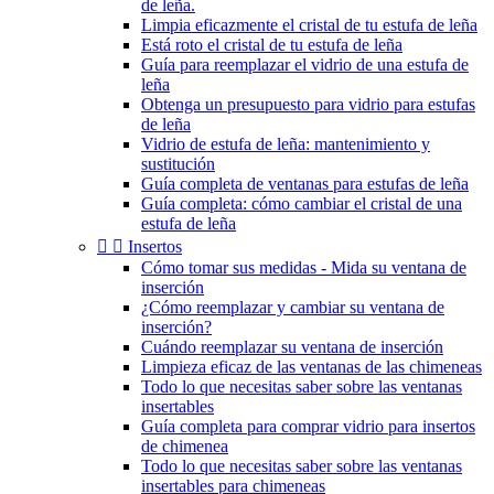
de leña.
Limpia eficazmente el cristal de tu estufa de leña
Está roto el cristal de tu estufa de leña
Guía para reemplazar el vidrio de una estufa de
leña
Obtenga un presupuesto para vidrio para estufas
de leña
Vidrio de estufa de leña: mantenimiento y
sustitución
Guía completa de ventanas para estufas de leña
Guía completa: cómo cambiar el cristal de una
estufa de leña


Insertos
Cómo tomar sus medidas - Mida su ventana de
inserción
¿Cómo reemplazar y cambiar su ventana de
inserción?
Cuándo reemplazar su ventana de inserción
Limpieza eficaz de las ventanas de las chimeneas
Todo lo que necesitas saber sobre las ventanas
insertables
Guía completa para comprar vidrio para insertos
de chimenea
Todo lo que necesitas saber sobre las ventanas
insertables para chimeneas