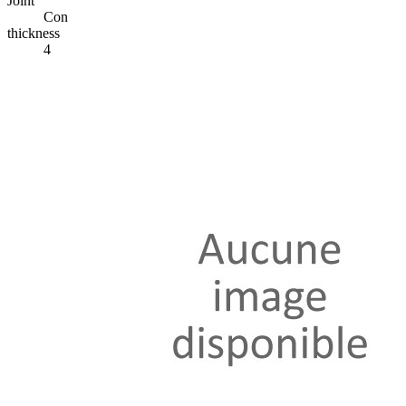
Joint
Con
thickness
4