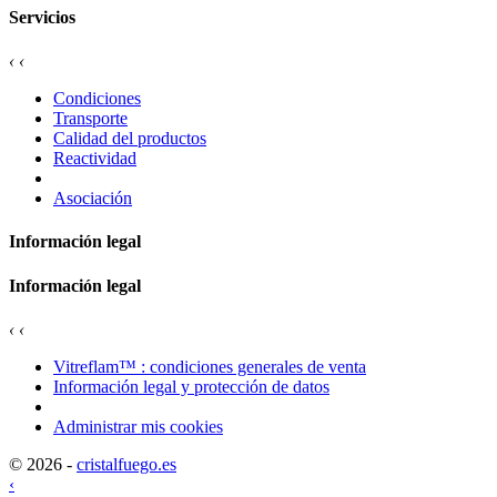
Servicios
‹
‹
Condiciones
Transporte
Calidad del productos
Reactividad
Asociación
Información legal
Información legal
‹
‹
Vitreflam™ : condiciones generales de venta
Información legal y protección de datos
Administrar mis cookies
© 2026 -
cristalfuego.es
‹