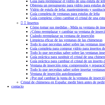
Guía para reemplazar el vidrio de una estufa de le
Obtenga un presupuesto para vidrio para estufas de
Vidrio de estufa de leña: mantenimiento y sustituc
Guía completa de ventanas para estufas de leña
Guía completa: cómo cambiar el cristal de una estu


Insertos
Cómo tomar sus medidas - Mida su ventana de ins
¿Cómo reemplazar y cambiar su ventana de inserc
Cuándo reemplazar su ventana de inserción
Limpieza eficaz de las ventanas de las chimeneas
Todo lo que necesitas saber sobre las ventanas inse
Guía completa para comprar vidrio para insertos 
Todo lo que necesitas saber sobre las ventanas ins
Guía práctica para sustituir el cristal de una chimen
Guía práctica para cambiar el cristal de un inserto
Ventana de inserción rota: comprensión y reparaci
Todo lo que necesitas saber sobre insertar ventanas
Ventana de inserción autolimpiante
¿Por qué cambiar la junta de la ventana de inserci
Cristal de chimenea en España: medir bien antes de pedir
contacto