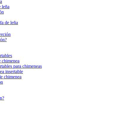
ña
 leña
ión
fa de leña
erción
ión?
rtables
de chimenea
ertables para chimeneas
ea insertable
 de chimenea
ón
ón?