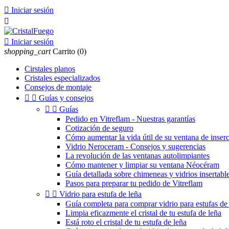

Iniciar sesión


Iniciar sesión
shopping_cart
Carrito
(0)
Cirstales planos
Cristales especializados
Consejos de montaje


Guías y consejos


Guías
Pedido en Vitreflam - Nuestras garantías
Cotización de seguro
Cómo aumentar la vida útil de su ventana de inser
Vidrio Neroceram - Consejos y sugerencias
La revolución de las ventanas autolimpiantes
Cómo mantener y limpiar su ventana Néocéram
Guía detallada sobre chimeneas y vidrios insertable
Pasos para preparar tu pedido de Vitreflam


Vidrio para estufa de leña
Guía completa para comprar vidrio para estufas de 
Limpia eficazmente el cristal de tu estufa de leña
Está roto el cristal de tu estufa de leña