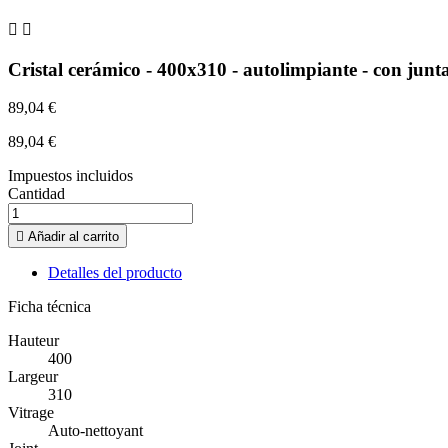


Cristal cerámico - 400x310 - autolimpiante - con junt
89,04 €
89,04 €
Impuestos incluidos
Cantidad

Añadir al carrito
Detalles del producto
Ficha técnica
Hauteur
400
Largeur
310
Vitrage
Auto-nettoyant