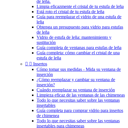
de leña.
Limpia eficazmente el cristal de tu estufa de leña
Está roto el cristal de tu estufa de leña
Guía para reemplazar el vidrio de una estufa de
leña
Obtenga un presupuesto para vidrio para estufas
de leña
Vidrio de estufa de leña: mantenimiento y
sustitución
Guía completa de ventanas para estufas de leña
Guía completa: cómo cambiar el cristal de una
estufa de leña


Insertos
Cómo tomar sus medidas - Mida su ventana de
inserción
¿Cómo reemplazar y cambiar su ventana de
inserción?
Cuándo reemplazar su ventana de inserción
Limpieza eficaz de las ventanas de las chimeneas
Todo lo que necesitas saber sobre las ventanas
insertables
Guía completa para comprar vidrio para insertos
de chimenea
Todo lo que necesitas saber sobre las ventanas
insertables para chimeneas