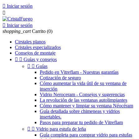

Iniciar sesión


Iniciar sesión
shopping_cart
Carrito
(0)
Cirstales planos
Cristales especializados
Consejos de montaje


Guías y consejos


Guías
Pedido en Vitreflam - Nuestras garantías
Cotización de seguro
Cómo aumentar la vida útil de su ventana de
inserción
Vidrio Neroceram - Consejos y sugerencias
La revolución de las ventanas autolimpiantes
Cómo mantener y limpiar su ventana Néocéram
Guía detallada sobre chimeneas y vidrios
insertables.
Pasos para preparar tu pedido de Vitreflam


Vidrio para estufa de leña
Guía completa para comprar vidrio para estufas