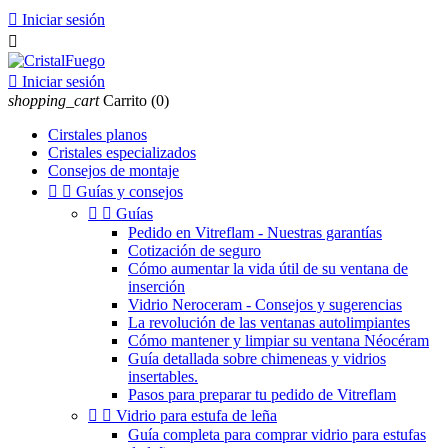

Iniciar sesión


Iniciar sesión
shopping_cart
Carrito
(0)
Cirstales planos
Cristales especializados
Consejos de montaje


Guías y consejos


Guías
Pedido en Vitreflam - Nuestras garantías
Cotización de seguro
Cómo aumentar la vida útil de su ventana de
inserción
Vidrio Neroceram - Consejos y sugerencias
La revolución de las ventanas autolimpiantes
Cómo mantener y limpiar su ventana Néocéram
Guía detallada sobre chimeneas y vidrios
insertables.
Pasos para preparar tu pedido de Vitreflam


Vidrio para estufa de leña
Guía completa para comprar vidrio para estufas