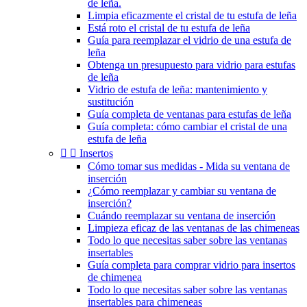
de leña.
Limpia eficazmente el cristal de tu estufa de leña
Está roto el cristal de tu estufa de leña
Guía para reemplazar el vidrio de una estufa de
leña
Obtenga un presupuesto para vidrio para estufas
de leña
Vidrio de estufa de leña: mantenimiento y
sustitución
Guía completa de ventanas para estufas de leña
Guía completa: cómo cambiar el cristal de una
estufa de leña


Insertos
Cómo tomar sus medidas - Mida su ventana de
inserción
¿Cómo reemplazar y cambiar su ventana de
inserción?
Cuándo reemplazar su ventana de inserción
Limpieza eficaz de las ventanas de las chimeneas
Todo lo que necesitas saber sobre las ventanas
insertables
Guía completa para comprar vidrio para insertos
de chimenea
Todo lo que necesitas saber sobre las ventanas
insertables para chimeneas