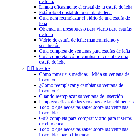
de leña.
Limpia eficazmente el cristal de tu estufa de leña
Está roto el cristal de tu estufa de leña
Guía para reemplazar el vidrio de una estufa de
leña
Obtenga un presupuesto para vidrio para estufas
de leña
Vidrio de estufa de leña: mantenimiento y
sustitución
Guía completa de ventanas para estufas de leña
Guía completa: cómo cambiar el cristal de una
estufa de leña


Insertos
Cómo tomar sus medidas - Mida su ventana de
inserción
¿Cómo reemplazar y cambiar su ventana de
inserción?
Cuándo reemplazar su ventana de inserción
Limpieza eficaz de las ventanas de las chimeneas
Todo lo que necesitas saber sobre las ventanas
insertables
Guía completa para comprar vidrio para insertos
de chimenea
Todo lo que necesitas saber sobre las ventanas
insertables para chimeneas