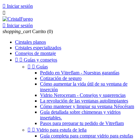

Iniciar sesión


Iniciar sesión
shopping_cart
Carrito
(0)
Cirstales planos
Cristales especializados
Consejos de montaje


Guías y consejos


Guías
Pedido en Vitreflam - Nuestras garantías
Cotización de seguro
Cómo aumentar la vida útil de su ventana de
inserción
Vidrio Neroceram - Consejos y sugerencias
La revolución de las ventanas autolimpiantes
Cómo mantener y limpiar su ventana Néocéram
Guía detallada sobre chimeneas y vidrios
insertables.
Pasos para preparar tu pedido de Vitreflam


Vidrio para estufa de leña
Guía completa para comprar vidrio para estufas