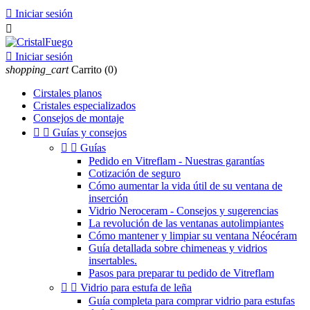

Iniciar sesión


Iniciar sesión
shopping_cart
Carrito
(0)
Cirstales planos
Cristales especializados
Consejos de montaje


Guías y consejos


Guías
Pedido en Vitreflam - Nuestras garantías
Cotización de seguro
Cómo aumentar la vida útil de su ventana de
inserción
Vidrio Neroceram - Consejos y sugerencias
La revolución de las ventanas autolimpiantes
Cómo mantener y limpiar su ventana Néocéram
Guía detallada sobre chimeneas y vidrios
insertables.
Pasos para preparar tu pedido de Vitreflam


Vidrio para estufa de leña
Guía completa para comprar vidrio para estufas