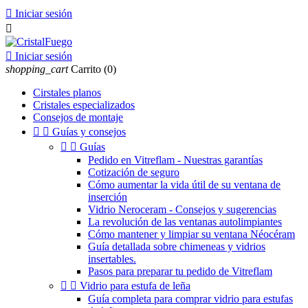

Iniciar sesión


Iniciar sesión
shopping_cart
Carrito
(0)
Cirstales planos
Cristales especializados
Consejos de montaje


Guías y consejos


Guías
Pedido en Vitreflam - Nuestras garantías
Cotización de seguro
Cómo aumentar la vida útil de su ventana de
inserción
Vidrio Neroceram - Consejos y sugerencias
La revolución de las ventanas autolimpiantes
Cómo mantener y limpiar su ventana Néocéram
Guía detallada sobre chimeneas y vidrios
insertables.
Pasos para preparar tu pedido de Vitreflam


Vidrio para estufa de leña
Guía completa para comprar vidrio para estufas