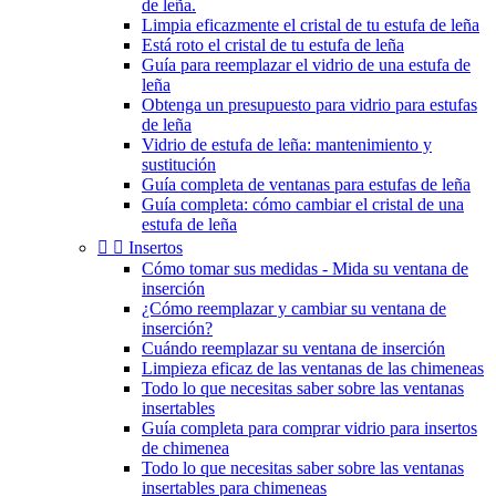
de leña.
Limpia eficazmente el cristal de tu estufa de leña
Está roto el cristal de tu estufa de leña
Guía para reemplazar el vidrio de una estufa de
leña
Obtenga un presupuesto para vidrio para estufas
de leña
Vidrio de estufa de leña: mantenimiento y
sustitución
Guía completa de ventanas para estufas de leña
Guía completa: cómo cambiar el cristal de una
estufa de leña


Insertos
Cómo tomar sus medidas - Mida su ventana de
inserción
¿Cómo reemplazar y cambiar su ventana de
inserción?
Cuándo reemplazar su ventana de inserción
Limpieza eficaz de las ventanas de las chimeneas
Todo lo que necesitas saber sobre las ventanas
insertables
Guía completa para comprar vidrio para insertos
de chimenea
Todo lo que necesitas saber sobre las ventanas
insertables para chimeneas