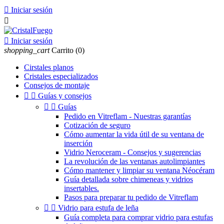

Iniciar sesión


Iniciar sesión
shopping_cart
Carrito
(0)
Cirstales planos
Cristales especializados
Consejos de montaje


Guías y consejos


Guías
Pedido en Vitreflam - Nuestras garantías
Cotización de seguro
Cómo aumentar la vida útil de su ventana de
inserción
Vidrio Neroceram - Consejos y sugerencias
La revolución de las ventanas autolimpiantes
Cómo mantener y limpiar su ventana Néocéram
Guía detallada sobre chimeneas y vidrios
insertables.
Pasos para preparar tu pedido de Vitreflam


Vidrio para estufa de leña
Guía completa para comprar vidrio para estufas