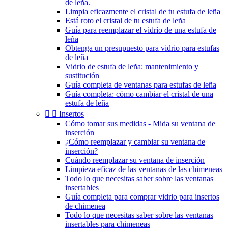
de leña.
Limpia eficazmente el cristal de tu estufa de leña
Está roto el cristal de tu estufa de leña
Guía para reemplazar el vidrio de una estufa de
leña
Obtenga un presupuesto para vidrio para estufas
de leña
Vidrio de estufa de leña: mantenimiento y
sustitución
Guía completa de ventanas para estufas de leña
Guía completa: cómo cambiar el cristal de una
estufa de leña


Insertos
Cómo tomar sus medidas - Mida su ventana de
inserción
¿Cómo reemplazar y cambiar su ventana de
inserción?
Cuándo reemplazar su ventana de inserción
Limpieza eficaz de las ventanas de las chimeneas
Todo lo que necesitas saber sobre las ventanas
insertables
Guía completa para comprar vidrio para insertos
de chimenea
Todo lo que necesitas saber sobre las ventanas
insertables para chimeneas